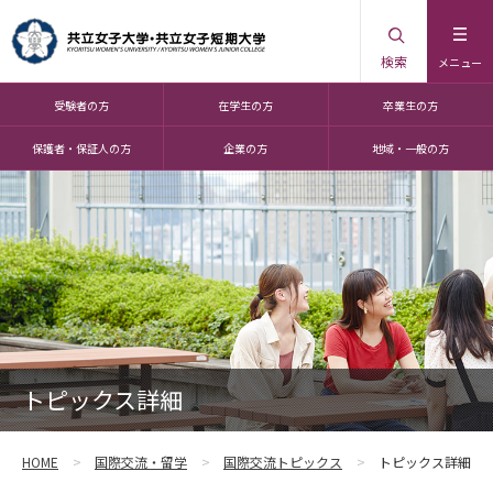
検索
メニュー
受験者の方
在学生の方
卒業生の方
保護者・保証人の方
企業の方
地域・一般の方
トピックス詳細
HOME
国際交流・留学
国際交流トピックス
トピックス詳細