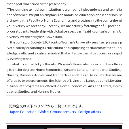
m the post-war period to the present day.
“The founding spirit of our institution is promoting independence and self-relia
nce of women. We put an emphasis on hands-on education and leadership, st
arting with the Faculty of Home Economics and growing into the comprehensi
ve university we are today. Recently, we are actively fostering the full potential
of our students’ leadership with global perspectives,” said Kyoritsu Women’s U
niversity President Kiyoshi Kawakubo.
In the context of Society 5.0, Kyoritsu Women’s University sees itself playing a p
ivotal role by expanding its curriculum and equipping its students with the kno
wledge, skills, and a critical mindset that will allow them to succeed in a rapid
ly evolving world.
Located in central Tokyo, Kyoritsu Women’s University has six faculties offerin
g bachelor degrees: Home Economics, Arts and Letters, International Studies,
Nursing, Business Studies, and Architecture and Design. Associate degrees are
offered by two departments: the Science of Living and Language and Literatur
e. Graduate programs are offered in Home Economics, Arts and Letters, Intern
ational Studies, and Nursing Studies.
記事全文は以下のリンクからご覧いただけます。
Japan Education: Global Groundbreakers | Foreign Affairs