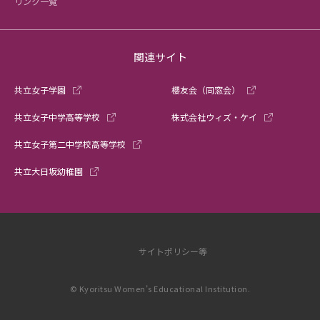
リンク一覧
関連サイト
共立女子学園
櫻友会（同窓会）
共立女子中学高等学校
株式会社ウィズ・ケイ
共立女子第二中学校高等学校
共立大日坂幼稚園
サイトポリシー等
© Kyoritsu Women’s Educational Institution.