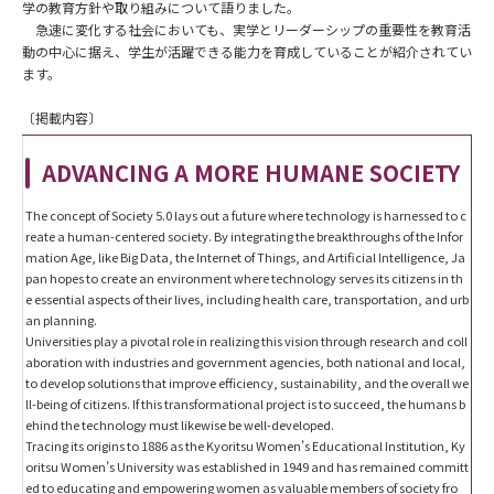
学の教育方針や取り組みについて語りました。
急速に変化する社会においても、実学とリーダーシップの重要性を教育活
動の中心に据え、学生が活躍できる能力を育成していることが紹介されてい
ます。
〔掲載内容〕
ADVANCING A MORE HUMANE SOCIETY
The concept of Society 5.0 lays out a future where technology is harnessed to c
reate a human-centered society. By integrating the breakthroughs of the Infor
mation Age, like Big Data, the Internet of Things, and Artificial Intelligence, Ja
pan hopes to create an environment where technology serves its citizens in th
e essential aspects of their lives, including health care, transportation, and urb
an planning.
Universities play a pivotal role in realizing this vision through research and coll
aboration with industries and government agencies, both national and local,
to develop solutions that improve efficiency, sustainability, and the overall we
ll-being of citizens. If this transformational project is to succeed, the humans b
ehind the technology must likewise be well-developed.
Tracing its origins to 1886 as the Kyoritsu Women’s Educational Institution, Ky
oritsu Women’s University was established in 1949 and has remained committ
ed to educating and empowering women as valuable members of society fro