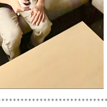
＊＊＊＊＊＊＊＊＊＊＊＊＊＊＊＊＊＊＊＊＊＊＊＊＊＊＊＊