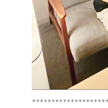
＊＊＊＊＊＊＊＊＊＊＊＊＊＊＊＊＊＊＊