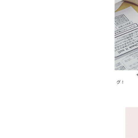
サイ
グ！ 難