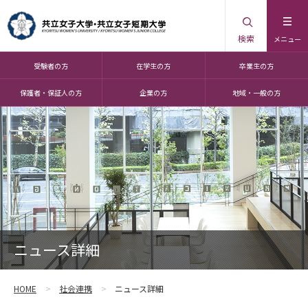
検索
メニュー
受験者の方
在学生の方
卒業生の方
保護者・保証人の方
企業の方
地域・一般の方
ニュース詳細
HOME
社会連携
ニュース詳細