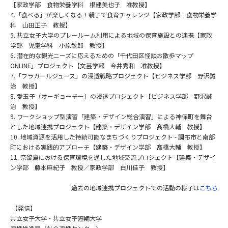
【家政学部 食物栄養学科 根建美也子 准教授】
4.「食べる」が楽しくなる！親子で食育チャレンジ【家政学部 食物栄養学
科 山田正子 教授】
5. 共立女子大学のプレールーム利用による地域の保育施設との連携【家政
学部 児童学科 小原敏郎 教授】
6. 潜在的な観光ニーズに応えるための「千代田区怪談お散歩マップ
ONLINE」プロジェクト【文芸学部 今井秀和 准教授】
7.「フラガールジュース」の浸透戦略プロジェクト【ビジネス学部 野沢誠
治 教授】
8. 愛玉子（オーギョーチー）の浸透プロジェクト【ビジネス学部 野沢誠
治 教授】
9. ワークショップ型演習「建築・デザイン総合演習」による神保町を舞台
とした地域連携プロジェクト【建築・デザイン学部 髙橋大輔 教授】
10. 地域資源を活用した持続可能なまちづくりプロジェクト - 調布市と南部
町における実践的アプローチ【建築・デザイン学部 髙橋大輔 教授】
11. 奈留島における保育環境を通した地域交流プロジェクト【建築・デザイ
ン学部 藤本麻紀子 教授／家政学部 白川佳子 教授】
過去の地域連携プロジェクトでの活動の様子は
こちら
【発信】
共立女子大学・共立女子短期大学