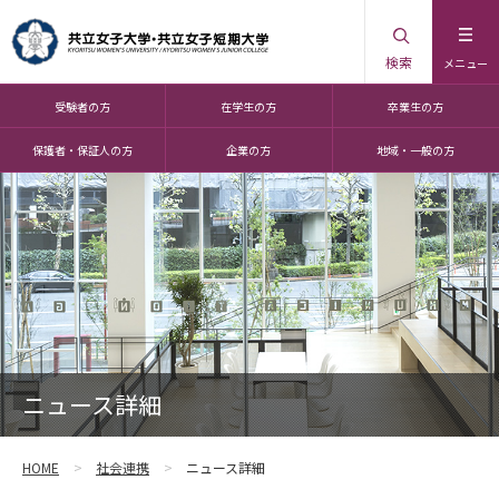
検索
メニュー
受験者の方
在学生の方
卒業生の方
保護者・保証人の方
企業の方
地域・一般の方
ニュース詳細
HOME
社会連携
ニュース詳細