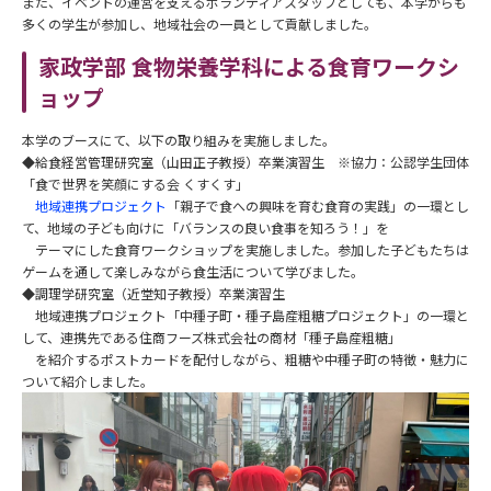
また、イベントの運営を支えるボランティアスタッフとしても、本学からも
多くの学生が参加し、地域社会の一員として貢献しました。
家政学部 食物栄養学科による食育ワークシ
ョップ
本学のブースにて、以下の取り組みを実施しました。
◆給食経営管理研究室（山田正子教授）卒業演習生 ※協力：公認学生団体
「食で世界を笑顔にする会 くすくす」
地域連携プロジェクト
「親子で食への興味を育む食育の実践」の一環とし
て、地域の子ども向けに「バランスの良い食事を知ろう！」を
テーマにした食育ワークショップを実施しました。参加した子どもたちは
ゲームを通して楽しみながら食生活について学びました。
◆調理学研究室（近堂知子教授）卒業演習生
地域連携プロジェクト「中種子町・種子島産粗糖プロジェクト」の一環と
して、連携先である住商フーズ株式会社の商材「種子島産粗糖」
を紹介するポストカードを配付しながら、粗糖や中種子町の特徴・魅力に
ついて紹介しました。