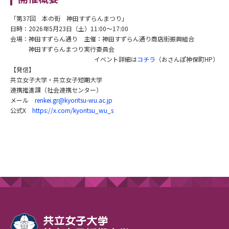
「第37回 本の街 神田すずらんまつり」
日時：2026年5月23日（土）11:00～17:00
会場：神田すずらん通り 主催：神田すずらん通り商店街振興組合
神田すずらんまつり実行委員会
イベント詳細は
コチラ
（おさんぽ神保町HP）
【発信】
共立女子大学・共立女子短期大学
連携推進課（社会連携センター）
メール
renkei.gr@kyoritsu-wu.ac.jp
公式X
https://x.com/kyoritsu_wu_s