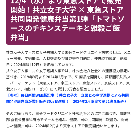
12/4（水）より東急ストアで販売
開始！共立女子大学 × 東急ストア
共同開発健康弁当第1弾「トマトソ
ースのチキンステーキと雑穀ご飯
弁当」
共立女子大学・共立女子短期大学と国分フードクリエイト株式会社は、メニ
ュー開発、学術推進、人材交流及び育成等を目的に、連携協力協定（締結
日：2024年6月12日）を締結しています。
共立女子大学・共立女子短期大学では、株式会社八社会との連携協力協定に
基づき、2019年9月より2024年2月まで、51商品を開発し、首都圏私鉄系ス
ーパーマーケット（東急ストア、京王ストア、京急ストア、京成ストア、東
武ストア、相鉄ローゼン）にて累計80万食を販売しました。
【参考】毎日新聞WEB版記事（ 共立女子大 企業との産学連携による共同
開発健康弁当が累計販売80万食達成！ 2024年2月限定で第51弾を販売）
そのご縁もあり、国分フードクリエイト株式会社との協定に基づき、家政学
部 食物栄養学科有志でチームを組み、健康弁当の共同開発に取組み、開発
した健康弁当は、2024年12月より東急ストアで販売開始いたします。