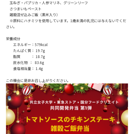
玉ねぎ・パプリカ・人参マリネ、グリーンリーフ
さつまいもペースト
雑穀混ぜ込みご飯（黒米入り）
※原料にハチミツを使用しています。1歳未満の乳児には与えないでくだ
さい。
栄養成分
エネルギー：579kcal
たんぱく質： 19.7g
脂質 ： 18.7g
炭水化物 ： 83.6g
食塩相当量： 1.4g
この機会に是非お召し上がりください。