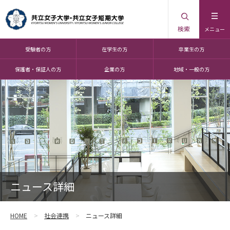
検索
メニュー
受験者の方
在学生の方
卒業生の方
保護者・保証人の方
企業の方
地域・一般の方
ニュース詳細
HOME
社会連携
ニュース詳細