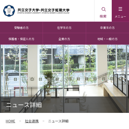
検索
メニュー
受験者の方
在学生の方
卒業生の方
保護者・保証人の方
企業の方
地域・一般の方
ニュース詳細
HOME
社会連携
ニュース詳細