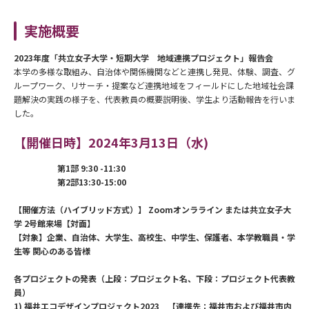
実施概要
2023年度「共立女子大学・短期大学 地域連携プロジェクト」報告会
本学の多様な取組み、自治体や関係機関などと連携し発見、体験、調査、グ
ループワーク、リサーチ・提案など連携地域をフィールドにした地域社会課
題解決の実践の様子を、代表教員の概要説明後、学生より活動報告を行いま
した。
【開催日時】
2024
年
3
月
13
日（水
)
第
1
部
9:30 -11:30
第
2
部
13:30-15:00
【開催方法（ハイブリッド方式）】
Zoom
オンラライン または共立女子大
学 2号館来場【対面】
【対象】企業、自治体、大学生、高校生、中学生、保護者、本学教職員・学
生等
関心のある皆様
各プロジェクトの発表（上段：プロジェクト名、下段：プロジェクト代表教
員）
1)
福井エコデザインプロジェクト
2023
【連携先：福井市および福井市内