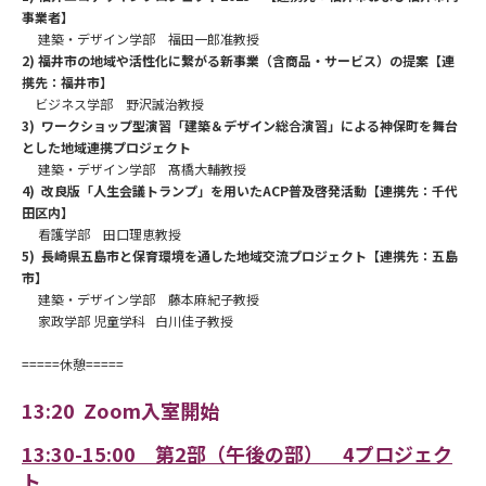
事業者】
建築・デザイン学部 福田一郎准教授
2)
福井市の地域や活性化に繋がる新事業（含商品・サービス）の提案【連
携先：福井市】
ビジネス学部 野沢誠治教授
3)
ワークショップ型演習「建築＆デザイン総合演習」による神保町を舞台
とした地域連携プロジェクト
建築・デザイン学部 髙橋大輔教授
4)
改良版「人生会議トランプ」を用いた
ACP
普及啓発活動【連携先：千代
田区内】
看護学部 田口理恵教授
5)
長崎県五島市と保育環境を通した地域交流プロジェクト【連携先：五島
市】
建築・デザイン学部 藤本麻紀子教授
家政学部 児童学科 白川佳子教授
=====休憩=====
13:20 Zoom
入室開始
13:30-15:00
第
2
部（午後の部）
4
プロジェク
ト