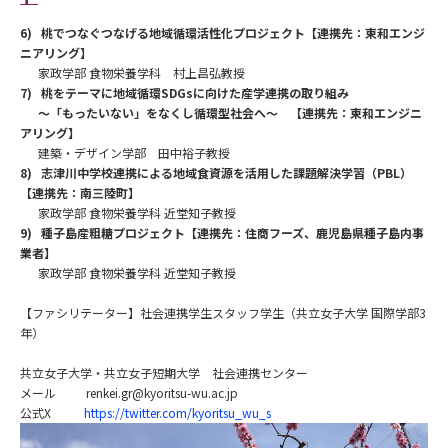
6)
桃でつなぐつなげる地域循環活性化プロジェクト【連携先：東和エンジ
ニアリング】
家政学部 食物栄養学科 村上昌弘教授
7)
桃をテーマに地域循環
SDGs
に向けた産学連携の取り組み
〜「もったいない」をなくし循環型社会へ〜 【連携先：東和エンジニ
アリング】
建築・デザイン学部 田中裕子教授
8)
志津川中学校連携による地域食資源を活用した課題解決学習（
PBL
）
【連携先：南三陸町】
家政学部 食物栄養学科 近堂知子教授
9)
種子島産粗糖プロジェクト【連携先：住商フーズ、鹿児島県種子島内事
業者】
家政学部 食物栄養学科 近堂知子教授
【ファシリテーター】社会連携学生スタッフ学生（共立女子大学 国際学部3
年）
共立女子大学・共立女子短期大学 社会連携センター
メール renkei.gr@kyoritsu-wu.ac.jp
公式X
https://twitter.com/kyoritsu_wu_s