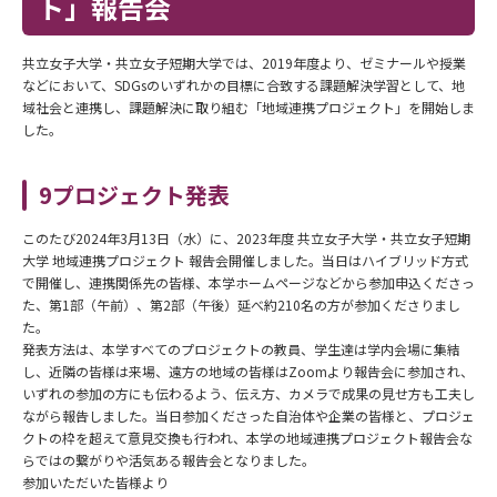
ト」報告会
共立女子大学・共立女子短期大学では、2019年度より、ゼミナールや授業
などにおいて、SDGsのいずれかの目標に合致する課題解決学習として、地
域社会と連携し、課題解決に取り組む「地域連携プロジェクト」を開始しま
した。
9プロジェクト発表
このたび2024年3月13日（水）に、2023年度 共立女子大学・共立女子短期
大学 地域連携プロジェクト 報告会開催しました。当日はハイブリッド方式
で開催し、連携関係先の皆様、本学ホームページなどから参加申込くださっ
た、第1部（午前）、第2部（午後）延べ約210名の方が参加くださりまし
た。
発表方法は、本学すべてのプロジェクトの教員、学生達は学内会場に集結
し、近隣の皆様は来場、遠方の地域の皆様はZoomより報告会に参加され、
いずれの参加の方にも伝わるよう、伝え方、カメラで成果の見せ方も工夫し
ながら報告しました。当日参加くださった自治体や企業の皆様と、プロジェ
クトの枠を超えて意見交換も行われ、本学の地域連携プロジェクト報告会な
らではの繋がりや活気ある報告会となりました。
参加いただいた皆様より