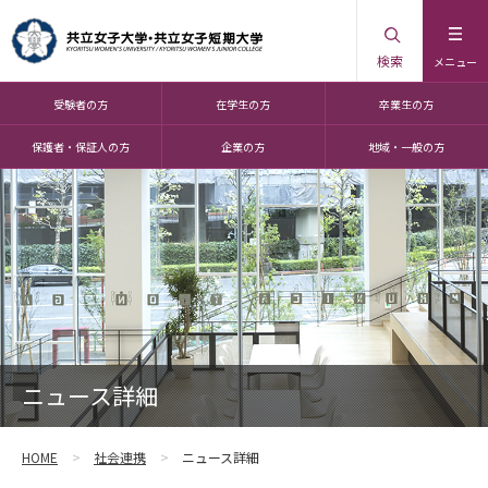
検索
メニュー
受験者の方
在学生の方
卒業生の方
保護者・保証人の方
企業の方
地域・一般の方
ニュース詳細
HOME
社会連携
ニュース詳細