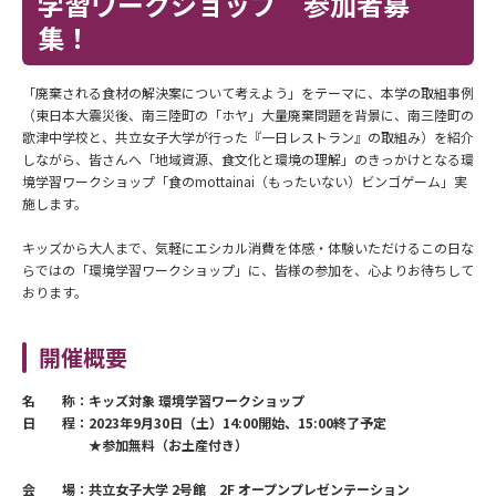
学習ワークショップ 参加者募
集！
「廃棄される食材の解決案について考えよう」をテーマに、本学の取組事例
（東日本大震災後、南三陸町の「ホヤ」大量廃棄問題を背景に、南三陸町の
歌津中学校と、共立女子大学が行った『一日レストラン』の取組み）を紹介
しながら、皆さんへ「地域資源、食文化と環境の理解」のきっかけとなる環
境学習ワークショップ「食のmottainai（もったいない）ビンゴゲーム」実
施します。
キッズから大人まで、気軽にエシカル消費を体感・体験いただけるこの日な
らではの「環境学習ワークショップ」に、皆様の参加を、心よりお待ちして
おります。
開催概要
名 称：キッズ対象 環境学習ワークショップ
日 程：2023年9月30日（土）14:00開始、15:00終了予定
★参加無料（お土産付き）
会 場：共立女子大学 2号館 2F オープンプレゼンテーション