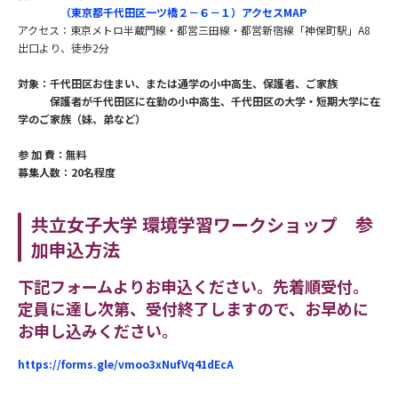
（東京都千代田区一ツ橋２－６－１）アクセスMAP
アクセス：東京メトロ半蔵門線・都営三田線・都営新宿線「神保町駅」A8
出口より、徒歩2分
対象：千代田区お住まい、または通学の小中高生、保護者、ご家族
保護者が千代田区に在勤の小中高生、千代田区の大学・短期大学に在
学のご家族（妹、弟など）
参 加 費：無料
募集人数：20名程度
共立女子大学 環境学習ワークショップ 参
加申込方法
下記フォームよりお申込ください。先着順受付。
定員に達し次第、受付終了しますので、お早めに
お申し込みください。
https://forms.gle/vmoo3xNufVq41dEcA