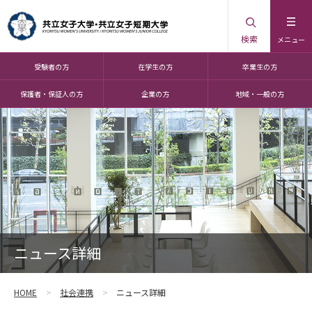
検索
メニュー
受験者の方
在学生の方
卒業生の方
保護者・保証人の方
企業の方
地域・一般の方
ニュース詳細
HOME
社会連携
ニュース詳細