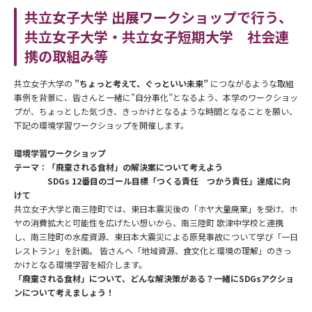
共立女子大学 出展ワークショップで行う、
共立女子大学・共立女子短期大学 社会連
携の取組み等
共立女子大学の
”ちょっと考えて、ぐっといい未来”
につながるような取組
事例を背景に、皆さんと一緒に”自分事化”となるよう、本学のワークショッ
プが、ちょっとした気づき、きっかけとなるような時間となることを願い、
下記の環境学習ワークショップを開催します。
環境学習ワークショップ
テーマ：「廃棄される食材」の解決案について考えよう
SDGs 12番目のゴール目標「つくる責任 つかう責任」達成に向
けて
共立女子大学と南三陸町では、東日本震災後の「ホヤ大量廃棄」を受け、ホ
ヤの消費拡大と可能性を広げたい想いから、南三陸町 歌津中学校と連携
し、南三陸町の水産資源、東日本大震災による原発事故について学び「一日
レストラン」を計画。 皆さんへ「地域資源、食文化と環境の理解」のきっ
かけとなる環境学習を紹介します。
「廃棄される食材」について、どんな解決策がある？一緒にSDGsアクショ
ンについて考えましょう！