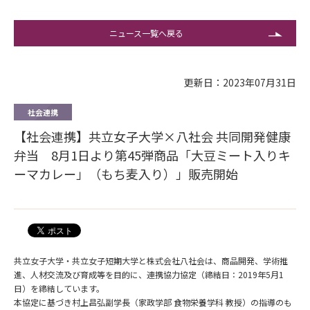
ニュース一覧へ戻る
更新日：2023年07月31日
社会連携
【社会連携】共立女子大学×八社会 共同開発健康
弁当 8月1日より第45弾商品「大豆ミート入りキ
ーマカレー」（もち麦入り）」販売開始
共立女子大学・共立女子短期大学と株式会社八社会は、商品開発、学術推
進、人材交流及び育成等を目的に、連携協力協定（締結日：2019年5月1
日）を締結しています。
本協定に基づき村上昌弘副学長（家政学部 食物栄養学科 教授）の指導のも