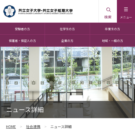
検索
メニュー
受験者の方
在学生の方
卒業生の方
保護者・保証人の方
企業の方
地域・一般の方
ニュース詳細
HOME
社会連携
ニュース詳細