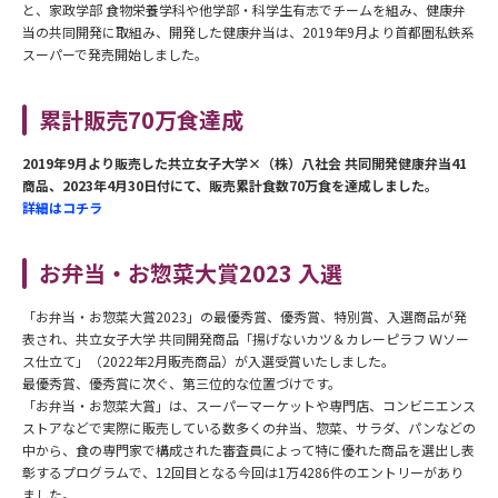
と、家政学部 食物栄養学科や他学部・科学生有志でチームを組み、健康弁
当の共同開発に取組み、開発した健康弁当は、2019年9月より首都圏私鉄系
スーパーで発売開始しました。
累計販売70万食達成
2019年9月より販売した共立女子大学×（株）八社会 共同開発健康弁
当41
商品、2023年4月30日付にて、販売累計食数70万食を達成しました。
詳細はコチラ
お弁当・お惣菜大賞2023 入選
「お弁当・お惣菜大賞2023」の最優秀賞、優秀賞、特別賞、入選商品が発
表され、共立女子大学 共同開発商品「揚げないカツ＆カレーピラフ Ｗソー
ス仕立て」（2022年2月販売商品）が入選受賞いたしました。
最優秀賞、優秀賞に次ぐ、第三位的な位置づけです。
「お弁当・お惣菜大賞」は、スーパーマーケットや専門店、コンビニエンス
ストアなどで実際に販売している数多くの弁当、惣菜、サラダ、パンなどの
中から、食の専門家で構成された審査員によって特に優れた商品を選出し表
彰するプログラムで、12回目となる今回は1万4286件のエントリーがあり
ました。