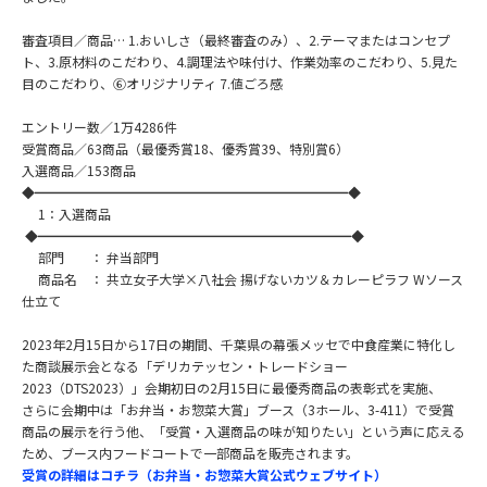
審査項目／商品… 1.おいしさ（最終審査のみ）、2.テーマまたはコンセプ
ト、3.原材料のこだわり、4.調理法や味付け、作業効率のこだわり、5.見た
目のこだわり、➅オリジナリティ 7.値ごろ感
エントリー数／1万4286件
受賞商品／63商品（最優秀賞18、優秀賞39、特別賞6）
入選商品／153商品
◆━━━━━━━━━━━━━━━━━━━━━━━━◆
1：入選商品
◆━━━━━━━━━━━━━━━━━━━━━━━━◆
部門 ： 弁当部門
商品名 ： 共立女子大学×八社会 揚げないカツ＆カレーピラフ Wソース
仕立て
2023年2月15日から17日の期間、千葉県の幕張メッセで中食産業に特化し
た商談展示会となる「デリカテッセン・トレードショー
2023（DTS2023）」会期初日の2月15日に最優秀商品の表彰式を実施、
さらに会期中は「お弁当・お惣菜大賞」ブース（3ホール、3-411）で受賞
商品の展示を行う他、「受賞・入選商品の味が知りたい」という声に応える
ため、ブース内フードコートで一部商品を販売されます。
受賞の詳細はコチラ（お弁当・お惣菜大賞公式ウェブサイト）