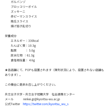
ガルバンゾ
ブロッコリーボイル
ズッキーニ
赤ピーマンスライス
南瓜スライス
揚げ茄子乱切り
栄養成分
エネルギー：330kcal
たんぱく質：10.3g
脂質 ： 5.0g
炭水化物 ：61.3g
食塩相当量： 4.6g
★各店舗にて、POPも設置されます（陳列状況により、設置されない店舗も
あります）。
この機会に是非お召し上がりください。
共立女子大学・共立女子短期大学 社会連携センター
メール renkei.gr@kyoritsu-wu.ac.jp
公式Twitter
https://twitter.com/kyoritsu_wu_s