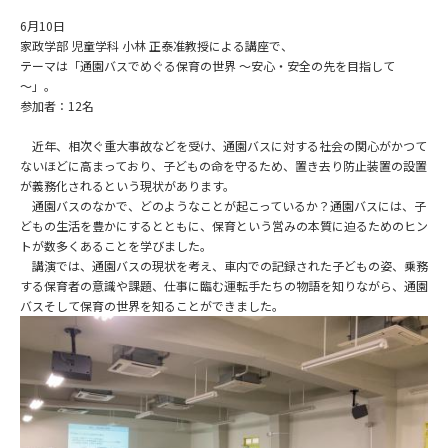
6月10日
家政学部 児童学科 小林 正泰准教授による講座で、
テーマは「通園バスでめぐる保育の世界 ～安心・安全の先を目指して
～」。
参加者：12名
近年、相次ぐ重大事故などを受け、通園バスに対する社会の関心がかつて
ないほどに高まっており、子どもの命を守るため、置き去り防止装置の設置
が義務化されるという現状があります。
通園バスのなかで、どのようなことが起こっているか？通園バスには、子
どもの生活を豊かにするとともに、保育という営みの本質に迫るためのヒン
トが数多くあることを学びました。
講演では、通園バスの現状を考え、車内での記録された子どもの姿、乗務
する保育者の意識や課題、仕事に臨む運転手たちの物語を知りながら、通園
バスそして保育の世界を知ることができました。