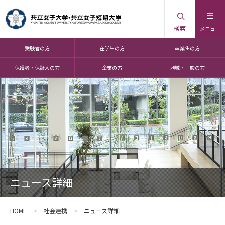
検索
メニュー
受験者の方
在学生の方
卒業生の方
保護者・保証人の方
企業の方
地域・一般の方
ニュース詳細
HOME
社会連携
ニュース詳細