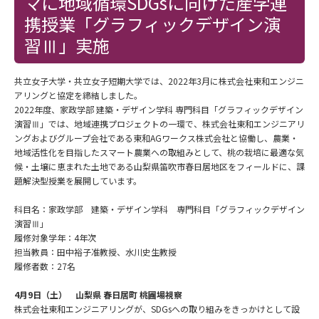
マに地域循環SDGsに向けた産学連
携授業「グラフィックデザイン演
習Ⅲ」実施
共立女子大学・共立女子短期大学では、2022年3月に株式会社東和エンジニ
アリングと協定を締結しました。
2022年度、家政学部 建築・デザイン学科 専門科目「グラフィックデザイン
演習Ⅲ」では、地域連携プロジェクトの一環で、株式会社東和エンジニアリ
ングおよびグループ会社である東和AGワークス株式会社と協働し、農業・
地域活性化を目指したスマート農業への取組みとして、桃の栽培に最適な気
候・土壌に恵まれた土地である山梨県笛吹市春日居地区をフィールドに、課
題解決型授業を展開しています。
科目名：家政学部 建築・デザイン学科 専門科目「グラフィックデザイン
演習Ⅲ」
履修対象学年：4年次
担当教員：田中裕子准教授、水川史生教授
履修者数：27名
4月9日（土） 山梨県 春日居町 桃圃場視察
株式会社東和エンジニアリングが、SDGsへの取り組みをきっかけとして設