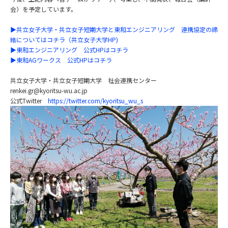
会）を予定しています。
▶共立女子大学・共立女子短期大学と東和エンジニアリング 連携協定の締
結についてはコチラ（共立女子大学HP)
▶東和エンジニアリング 公式HPはコチラ
▶東和AGワークス 公式HPはコチラ
共立女子大学・共立女子短期大学 社会連携センター
renkei.gr@kyoritsu-wu.ac.jp
公式Twitter
https://twitter.com/kyoritsu_wu_s