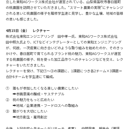
立した東和AGワークス株式会社が運営されている、​山梨県笛吹市春日居町
の桃農園を訪問させていただきました。“スマート農業の実現”にチャレンジ
される思いと桃農園の様子を履修学生達と見学し、豊かな土壌、地域の皆様
の思いも感じました。
4月15日（金） レクチャー
株式会社東和エンジニアリング 田中孝一氏、東和AGワークス株式会社
田中照久氏より、ICTなどインテグレーターとしての東和エンジニアリング
が、何故、一次産業に向き合いどのような取り組みを始めたのか、そのきっ
かけや、春日居町で育てられるブランド桃の魅力、東和AGワークスが運営
する桃農園の様子、桃を使った加工品作りへのチャレンジなどを交え、レク
チャーをいただきました。
レクチャーを受け、下記①～③の課題に、1課題につき各2チーム×3課題＝
合計6チームを学生達にて編成。
① 誰もが参加したくなる楽しい農業にしたい
➡参画意識の醸成・サステナブル
② 桃の魅力をもっと広めたい
➡地域／企業連携・フードロスへの取組み
③ 繋がりを大切にしたい
➡地方創生・雇用創出
今後、上記内容へ各チームがリサーチ、考案し、中間発表、報告会（講評