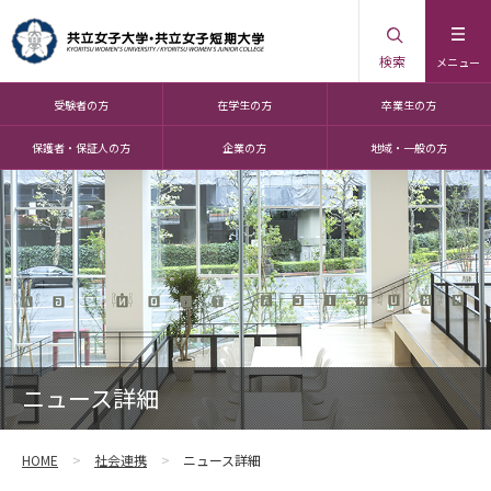
検索
メニュー
受験者の方
在学生の方
卒業生の方
保護者・保証人の方
企業の方
地域・一般の方
ニュース詳細
HOME
社会連携
ニュース詳細