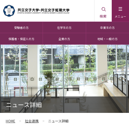
検索
メニュー
受験者の方
在学生の方
卒業生の方
保護者・保証人の方
企業の方
地域・一般の方
ニュース詳細
HOME
社会連携
ニュース詳細