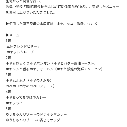
生徒たちと調理を行い、
歌津中学校 阿部昭博校長をはじめ町関係者ら約10名に、完成したメニュー
をお召し上がりいただきました。
▶使用した南三陸町の水産資源：ホヤ、タコ、銀鮭、ワカメ
▶メニュー
1班
三陸ブレンドピザーナ
ホヤットクレープ
2班
ホヤもびっくりホヤパンマン（ホヤとバター醬油トースト）
ホヤ～ンと香るホヤチャーハン（ホヤと銀鮭の海鮮チャーハン）
3班
ホヤムルムナ（ホヤのナムル）
ペペホ（ホヤのペペロンチーノ）
4班
ホヤ食ってちやほやカレー
ホヤフライ
5班
ゆうちゃんリゾートのドライホヤカレー
ゆうちゃんリゾートの青じそサラダ