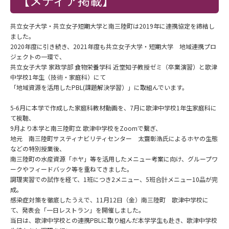
【メディア掲載】
共立女子大学・共立女子短期大学と南三陸町は2019年に連携協定を締結し
ました。
2020年度に引き続き、2021年度も共立女子大学・短期大学 地域連携プロ
ジェクトの一環で、
共立女子大学 家政学部 食物栄養学科 近堂知子教授ゼミ（卒業演習）と歌津
中学校1年生（技術・家庭科）にて
「地域資源を活用したPBL(課題解決学習）」に取組んでいます。
5-6月に本学で作成した家庭科教材動画を、7月に歌津中学校1年生家庭科に
て視聴、
9月より本学と南三陸町立 歌津中学校をZoomで繋ぎ、
地元 南三陸町サスティナビリティセンター 太齋彰浩氏によるホヤの生態
などの特別授業後、
南三陸町の水産資源「ホヤ」等を活用したメニュー考案に向け、グループワ
ークやフィードバック等を重ねてきました。
調理実習での試作を経て、1班につき2メニュー、5班合計メニュー10品が完
成。
感染症対策を徹底したうえで、11月12日（金）南三陸町 歌津中学校に
て、発表会「一日レストラン」を開催しました。
当日は、歌津中学校との連携PBLに取り組んだ本学学生も赴き、歌津中学校