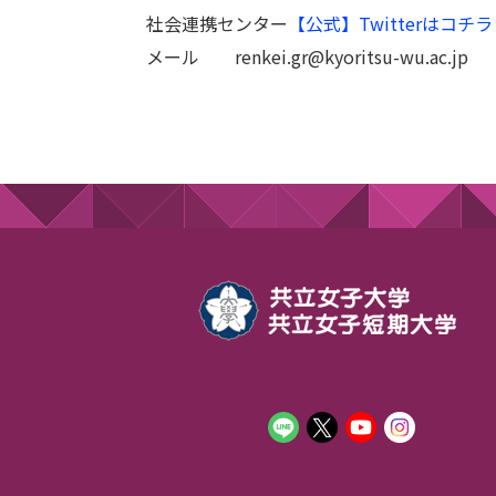
社会連携センター
【公式】Twitterはコチラ
メール renkei.gr@kyoritsu-wu.ac.jp