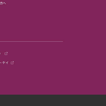
方へ
）
・ケイ