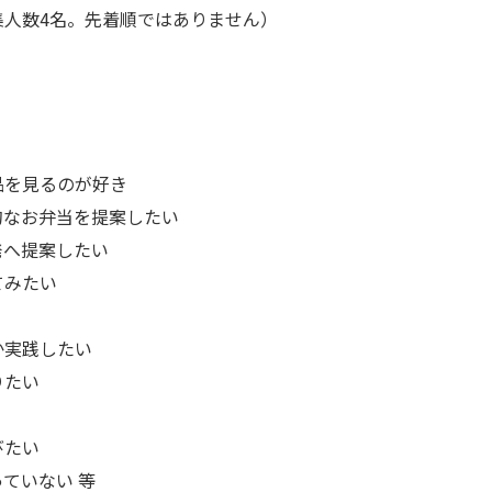
集人数4名。先着順ではありません）
品を見るのが好き
的なお弁当を提案したい
発へ提案したい
てみたい
か実践したい
りたい
びたい
ていない 等