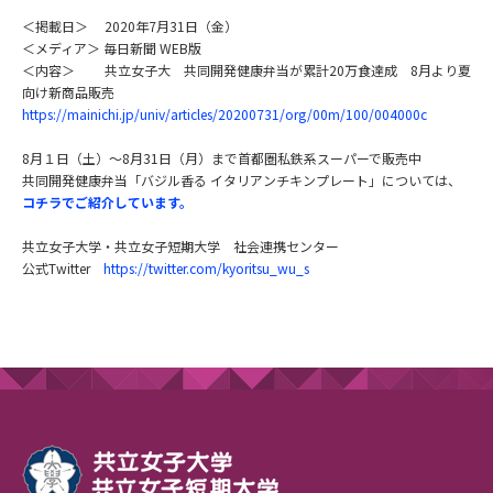
＜掲載日＞ 2020年7月31日（金）
＜メディア＞ 毎日新聞 WEB版
＜内容＞ 共立女子大 共同開発健康弁当が累計20万食達成 8月より夏
向け新商品販売
https://mainichi.jp/univ/articles/20200731/org/00m/100/004000c
8月１日（土）～8月31日（月）まで首都圏私鉄系スーパーで販売中
共同開発健康弁当「バジル香る イタリアンチキンプレート」については、
コチラでご紹介しています。
共立女子大学・共立女子短期大学 社会連携センター
公式Twitter
https://twitter.com/kyoritsu_wu_s