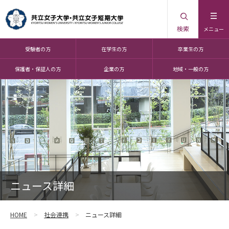
検索
メニュー
受験者の方
在学生の方
卒業生の方
保護者・保証人の方
企業の方
地域・一般の方
ニュース詳細
HOME
社会連携
ニュース詳細