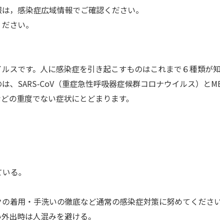
報は，感染症広域情報でご確認ください。
ください。
イルスです。人に感染症を引き起こすものはこれまで６種類が
、SARS-CoV（重症急性呼吸器症候群コロナウイルス）とME
などの重度でない症状にとどまります。
ている。
クの着用・手洗いの徹底など通常の感染症対策に努めてくださ
い外出時は人混みを避ける。