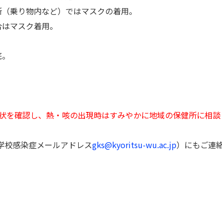
所（乗り物内など）ではマスクの着用。
合はマスク着用。
底。
。
症状を確認し、熱・咳の出現時はすみやかに地域の保健所に相談
たは学校感染症メールアドレス
gks@kyoritsu-wu.ac.jp
）にもご連