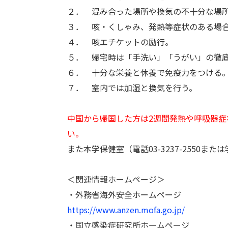
２． 混み合った場所や換気の不十分な場
３． 咳・くしゃみ、発熱等症状のある場
４． 咳エチケットの励行。
５． 帰宅時は「手洗い」「うがい」の徹
６． 十分な栄養と休養で免疫力をつける
７． 室内では加湿と換気を行う。
中国から帰国した方は2週間発熱や呼吸器
い。
また本学保健室（電話03-3237-2550ま
＜関連情報ホームページ＞
・外務省海外安全ホームページ
https://www.anzen.mofa.go.jp/
・国立感染症研究所ホームページ