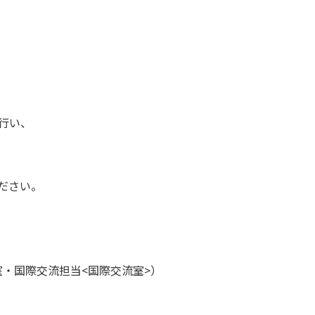
行い、
ださい。
国際交流室>）