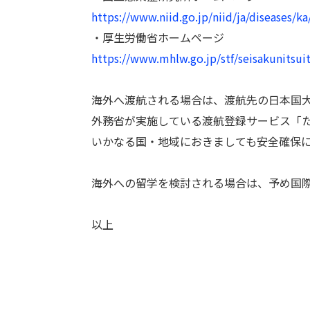
https://www.niid.go.jp/niid/ja/diseases/ka
・厚生労働省ホームページ
https://www.mhlw.go.jp/stf/seisakunitsu
海外へ渡航される場合は、渡航先の日本国
外務省が実施している渡航登録サービス「
いかなる国・地域におきましても安全確保
海外への留学を検討される場合は、予め国際
以上
（発信元＝学生課