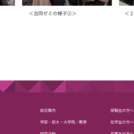
①＞ ＜合同ゼミの様子②＞ ＜２号館ラー
総合案内
受験生の方へ
学部・短大・大学院／教育
在学生の方へ
研究活動
卒業生の方へ