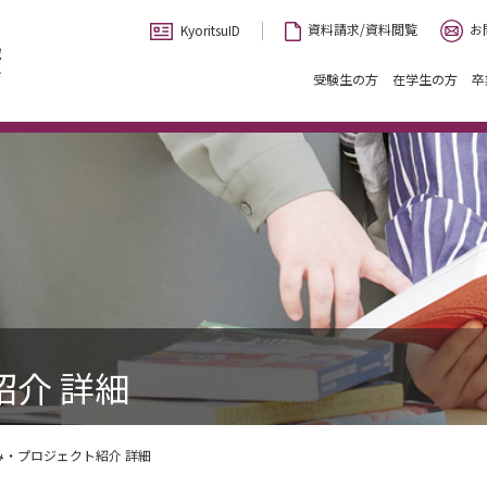
お
資料請求/資料閲覧
KyoritsuID
受験生の方
在学生の方
卒
介 詳細
み・プロジェクト紹介 詳細