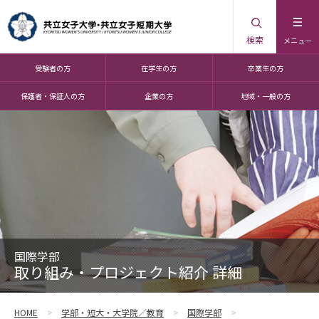
検索
メニュー
受験者の方
在学生の方
卒業生の方
保護者・保証人の方
企業の方
地域・一般の方
国際学部
取り組み・プロジェクト紹介 詳細
HOME
学部・短大・大学院／教育
国際学部