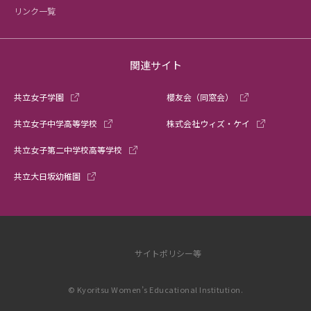
リンク一覧
関連サイト
共立女子学園
櫻友会（同窓会）
共立女子中学高等学校
株式会社ウィズ・ケイ
共立女子第二中学校高等学校
共立大日坂幼稚園
サイトポリシー等
© Kyoritsu Women’s Educational Institution.