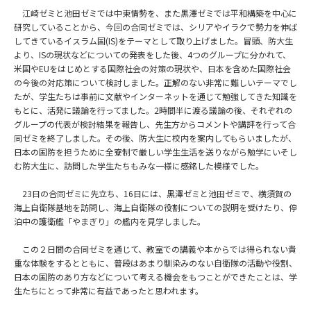
江崎ゼミと池田ゼミでは中東情勢を、また黒澤ゼミでは平和構築を中心に
研究していることから、今回の合同ゼミでは、シリアやイラクで勢力を伸ば
してきているイスラム国(IS)をテーマとして取り上げました。冒頭、防大生
より、ISの現状などについての発表をした後、4つのグループに分かれて、
米国やEUをはじめとする国際社会の対策の現状や、日本を含めた国際社会
の今後の対応策について検討しました。正解のない非常に難しいテーマでし
たが、学生たちは事前に文献やインターネットを通じて勉強してきた知識を
もとに、活発に議論を行ってました。2時間半に渡る議論の後、それぞれの
グループの代表が検討結果を報告し、先生方からコメントや講評を行って合
同ゼミを終了しました。その後、防大生に校内を案内してもらいましたが、
日本の国防を担うために全寮制で厳しい学生生活を送りながら勉学にいそし
む防大生に、訪問した学生たちもみな一様に感銘した模様でした。
23日の合同ゼミに先立ち、16日には、黒澤ゼミと池田ゼミで、横須賀の
海上自衛隊基地を訪問し、海上自衛隊の役割についての説明を受けたり、停
泊中の護衛艦「やまぎり」の艦内を見学しました。
この２日間の合同ゼミを通じて、教室での講義や本からでは得られない貴
重な体験をするとともに、普段はあまり馴染みのない自衛隊の活動や役割、
日本の国防のあり方などについて考える機会をもつことができたことは、学
生たちにとって非常に有益であったと思われます。