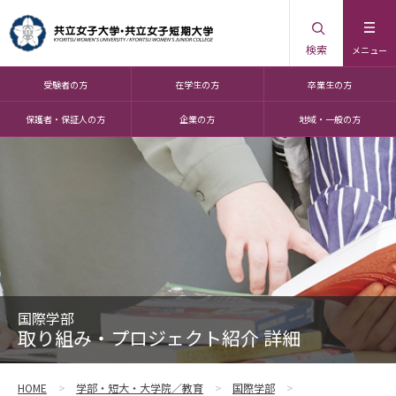
検索
メニュー
受験者の方
在学生の方
卒業生の方
保護者・保証人の方
企業の方
地域・一般の方
国際学部
取り組み・プロジェクト紹介 詳細
HOME
学部・短大・大学院／教育
国際学部