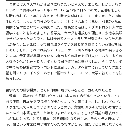
まず私は大学入学時から留学に行きたいと考えていました。しかし、行き
たいという気持ちはあったものの、1年生の頃は日本での大学生活も楽しく
決断しきれず、２年生になるまで決断を先延ばしにしてしまいました。2年
生になり、しっかり自分のやりたいことと向き合おうと思い、4月頃から本
格的に留学について考え始めました。結果的に私はカナダのトロント大学に
留学することを決めました。留学先にカナダを選択した理由は、多様な英語
を学びたかったからです。私は今までオーストラリア出身の先生から学ぶ機
会が多く、出身国によって聞き取りやすい英語と聞き取りにくい英語が明確
にありました。それでは英語でコミュニケーションが取れる範囲が狭すぎる
と思い、母国語が英語でない人も含め多くの移民を受け入れており、多くの
人種や文化が混在するカナダという国を留学先に選びました。そしてカナダ
の中でも多民族都市のトロントに注目し、カナダへ留学に行っていた先輩に
話を聞いたり、インターネットで調べたりし、トロント大学に行くことを決
めました。
留学先での語学授業、とくに印象に残っていること、力を入れたこと
留学して最初の1か月間のクラスは日本人の割合が高かったということも
あり正直、日本語を使う機会が多かったように感じます。しかしわざわざカ
ナダまで来て何をしているのだろうと思い、意識を切り替えて残りの期間は
ほとんど日本語を使うことはありませんでした。そして帰国前の最後のクラ
スが私にとって、とても印象に残る時間となりました。そのクラス自体は1
ヶ月間という非常に短い期間だったのですが１ヶ月間だけとは思えないくら