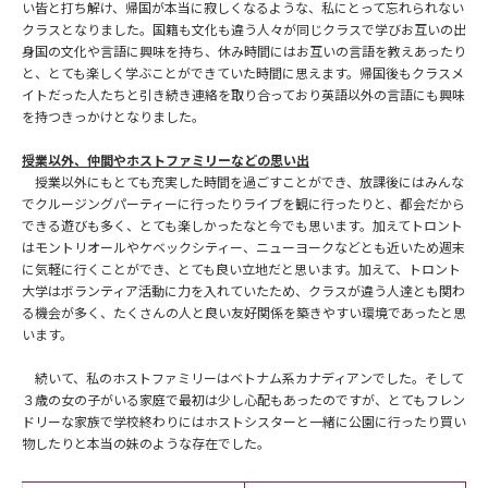
い皆と打ち解け、帰国が本当に寂しくなるような、私にとって忘れられない
クラスとなりました。国籍も文化も違う人々が同じクラスで学びお互いの出
身国の文化や言語に興味を持ち、休み時間にはお互いの言語を教えあったり
と、とても楽しく学ぶことができていた時間に思えます。帰国後もクラスメ
イトだった人たちと引き続き連絡を取り合っており英語以外の言語にも興味
を持つきっかけとなりました。
授業以外、仲間やホストファミリーなどの思い出
授業以外にもとても充実した時間を過ごすことができ、放課後にはみんな
でクルージングパーティーに行ったりライブを観に行ったりと、都会だから
できる遊びも多く、とても楽しかったなと今でも思います。加えてトロント
はモントリオールやケベックシティー、ニューヨークなどとも近いため週末
に気軽に行くことができ、とても良い立地だと思います。加えて、トロント
大学はボランティア活動に力を入れていたため、クラスが違う人達とも関わ
る機会が多く、たくさんの人と良い友好関係を築きやすい環境であったと思
います。
続いて、私のホストファミリーはベトナム系カナディアンでした。そして
３歳の女の子がいる家庭で最初は少し心配もあったのですが、とてもフレン
ドリーな家族で学校終わりにはホストシスターと一緒に公園に行ったり買い
物したりと本当の妹のような存在でした。