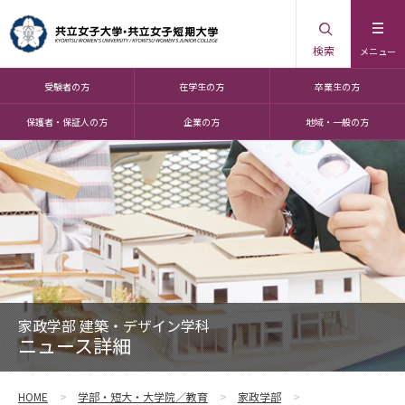
検索
メニュー
受験者の方
在学生の方
卒業生の方
保護者・保証人の方
企業の方
地域・一般の方
家政学部 建築・デザイン学科
ニュース詳細
HOME
学部・短大・大学院／教育
家政学部