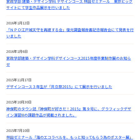
家政学部 建築・デザイン学科 デザインコース 林田ゼミナール 東京ビッグ
サイトにて学生作品展示を行いました
2016年1月12日
「ＮＰＯ江戸城天守を再建する会」復元調査報告書記念報告会にて発表を行
いました
2016年1月6日
家政学部建築・デザイン学科デザインコース2015年度卒業制作展のお知ら
せ
2015年11月17日
デザインコース３年生が「共立祭2015」にて展示を行いました
2015年10月30日
神保町のタウン誌『神保町が好きだ！2015』第９号に、グラフィックデザ
イン演習IIIの課題作品が掲載されました。
2015年7月10日
林田ゼミナール「海のエコラベルを、もっと知ってもらう為のポスター展」