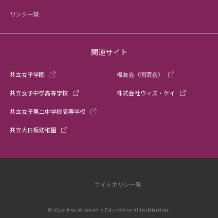
リンク一覧
関連サイト
共立女子学園
櫻友会（同窓会）
共立女子中学高等学校
株式会社ウィズ・ケイ
共立女子第二中学校高等学校
共立大日坂幼稚園
サイトポリシー等
© Kyoritsu Women’s Educational Institution.