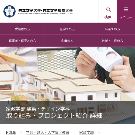
検索
メニュー
受験者の方
在学生の方
卒業生の方
保護者・保証人の方
企業の方
地域・一般の方
家政学部 建築・デザイン学科
取り組み・プロジェクト紹介 詳細
HOME
学部・短大・大学院／教育
家政学部