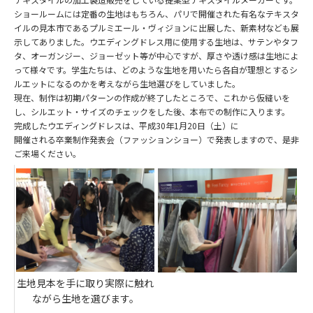
ショールームには定番の生地はもちろん、パリで開催された有名なテキスタ
イルの見本市であるプルミエール・ヴィジョンに出展した、新素材なども展
示してありました。ウエディングドレス用に使用する生地は、サテンやタフ
タ、オーガンジー、ジョーゼット等が中心ですが、厚さや透け感は生地によ
って様々です。学生たちは、どのような生地を用いたら各自が理想とするシ
ルエットになるのかを考えながら生地選びをしていました。
現在、制作は初期パターンの作成が終了したところで、これから仮縫いを
し、シルエット・サイズのチェックをした後、本布での制作に入ります。
完成したウエディングドレスは、平成30年1月20日（土）に
開催される卒業制作発表会（ファッションショー）で発表しますので、是非
ご来場ください。
生地見本を手に取り実際に触れ
ながら生地を選びます。