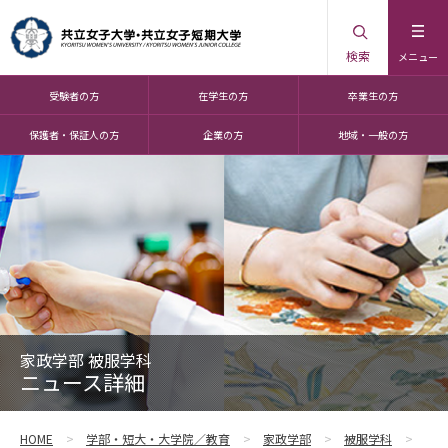
検索
メニュー
受験者の方
在学生の方
卒業生の方
保護者・保証人の方
企業の方
地域・一般の方
家政学部 被服学科
ニュース詳細
HOME
学部・短大・大学院／教育
家政学部
被服学科