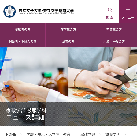
検索
メニュー
受験者の方
在学生の方
卒業生の方
保護者・保証人の方
企業の方
地域・一般の方
家政学部 被服学科
ニュース詳細
HOME
学部・短大・大学院／教育
家政学部
被服学科