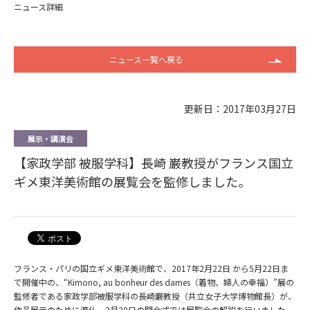
ニュース詳細
ニュース一覧へ戻る
更新日：2017年03月27日
展示・講演会
【家政学部 被服学科】長崎 巌教授がフランス国立
ギメ東洋美術館の展覧会を監修しました。
フランス・パリの国立ギメ東洋美術館で、2017年2月22日 から5月22日ま
で開催中の、“Kimono, au bonheur des dames（着物、婦人の幸福）”展の
監修者である家政学部被服学科の長崎巌教授（共立女子大学博物館長）が、
作品展示のために渡仏、2月20日の開会式では展覧会の解説を行いました。