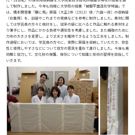
して制作しました。今年も同様に大学院の授業「被服平面造形学特論」で
は、橋本関雪筆「藤に馬」屏風（大正2年（1913）頃／六曲一双）の収納袋
（右隻用）を、旧袋やこれまでの実績などを参考に制作しました。素材に関
しては学芸員の方々と検討をし、従来の袋に比べると作品に触れる素材をよ
り薄手にし、作品にかかる負荷や通気性を考慮しました。また補強のために
力布の大きさを変更し、より丈夫さを維持できるような工夫をしました。制
作過程においては、学芸員の方々に、実際に屏風を収納していただき、安全
性と使用しやすさなどについて双方の意見を重ねて進行しました。今後も美
術館と協力して、文化財の保護、保存について知識と技術の習得を目指して
いきます。