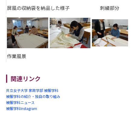
屏風の収納袋を納品した様子
刺繍部分
作業風景
関連リンク
共立女子大学 家政学部 被服学科
被服学科の紹介・独自の取り組み
被服学科ニュース
被服学科Instagram