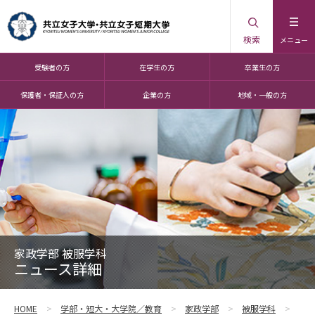
検索
メニュー
受験者の方
在学生の方
卒業生の方
保護者・保証人の方
企業の方
地域・一般の方
家政学部 被服学科
ニュース詳細
HOME
学部・短大・大学院／教育
家政学部
被服学科