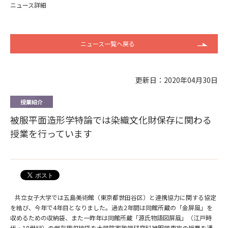
ニュース詳細
ニュース一覧へ戻る
更新日：2020年04月30日
授業紹介
被服平面造形学特論では染織文化財保存に関わる
授業を行っています
共立女子大学では五島美術館（東京都世田谷区）と連携協力に関する協定
を結び、今年で4年目となりました。過去2年間は同館所蔵の「金屏風」を
収めるための収納袋、また一昨年は同館所蔵「源氏物語図屏風」（江戸時
代・18世紀）の保存用収納袋を大学院家政学研究科被服学専攻の授業を通