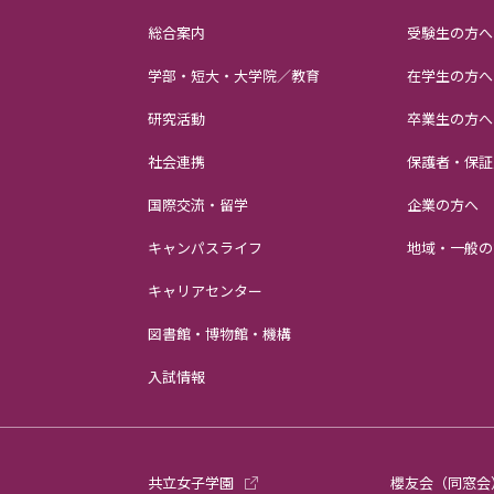
総合案内
受験生の方へ
学部・短大・大学院／教育
在学生の方へ
研究活動
卒業生の方へ
社会連携
保護者・保証
国際交流・留学
企業の方へ
キャンパスライフ
地域・一般の
キャリアセンター
図書館・博物館・機構
入試情報
共立女子学園
櫻友会（同窓会