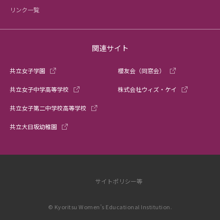
リンク一覧
関連サイト
共立女子学園
櫻友会（同窓会）
共立女子中学高等学校
株式会社ウィズ・ケイ
共立女子第二中学校高等学校
共立大日坂幼稚園
サイトポリシー等
© Kyoritsu Women’s Educational Institution.