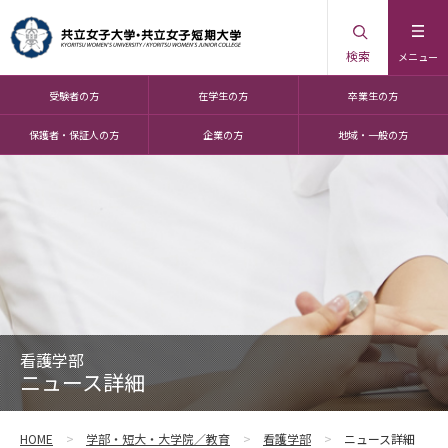
検索
メニュー
受験者の方
在学生の方
卒業生の方
保護者・保証人の方
企業の方
地域・一般の方
看護学部
ニュース詳細
HOME
学部・短大・大学院／教育
看護学部
ニュース詳細