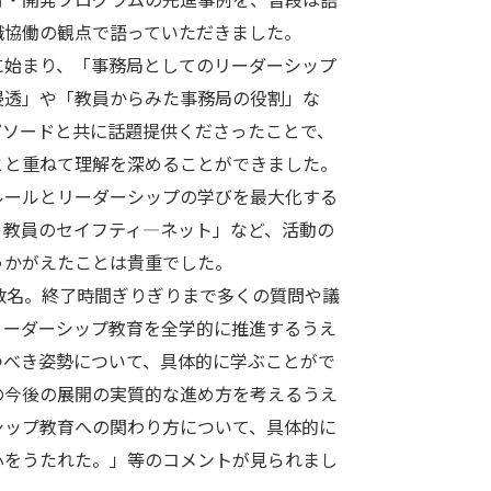
職協働の観点で語っていただきました。
に始まり、「事務局としてのリーダーシップ
浸透」や「教員からみた事務局の役割」な
ピソードと共に話題提供くださったことで、
とと重ねて理解を深めることができました。
ルールとリーダーシップの学びを最大化する
、教員のセイフティ―ネット」など、活動の
うかがえたことは貴重でした。
数名。終了時間ぎりぎりまで多くの質問や議
リーダーシップ教育を全学的に推進するうえ
つべき姿勢について、具体的に学ぶことがで
の今後の展開の実質的な進め方を考えるうえ
シップ教育への関わり方について、具体的に
心をうたれた。」等のコメントが見られまし