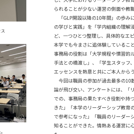
られることが少ない運営の側面や教
「GLP開設以降の10年間」の歩み
の学びと実践」を「学内組織の理解
セス
ど、一つひとつ整理し、具体的なエ
本学でも今まさに追体験しているこ
事務局の役割は「大学規程や慣習的
手法との橋渡し」、「学生スタッフ
エッセンスを熱意と共にご本人から
今回は職員の参加が過去最多の10
論が飛び交い、アンケートには、「
での、事務局の果たすべき役割や持
きた」「本学のリーダーシップ教育
で参考になった」「職員のリーダー
知ることができた。情熱ある運営に
た。