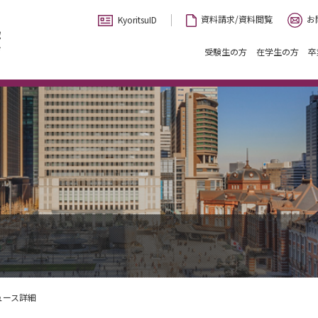
お
資料請求/資料閲覧
KyoritsuID
受験生の方
在学生の方
卒
ュース詳細