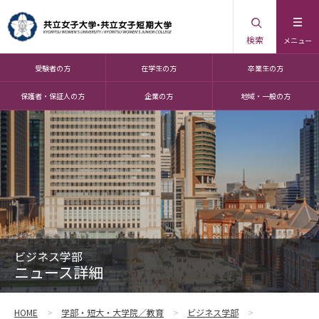
検索
メニュー
受験者の方
在学生の方
卒業生の方
保護者・保証人の方
企業の方
地域・一般の方
ビジネス学部
ニュース詳細
HOME
学部・短大・大学院／教育
ビジネス学部