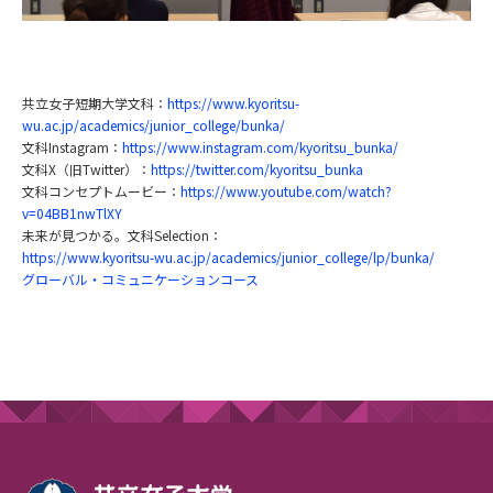
共立女子短期大学文科：
https://www.kyoritsu-
wu.ac.jp/academics/junior_college/bunka/
文科Instagram：
https://www.instagram.com/kyoritsu_bunka/
文科X（旧Twitter）：
https://twitter.com/kyoritsu_bunka
文科コンセプトムービー：
https://www.youtube.com/watch?
v=04BB1nwTlXY
未来が見つかる。文科Selection：
https://www.kyoritsu-wu.ac.jp/academics/junior_college/lp/bunka/
グローバル・コミュニケーションコース