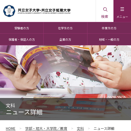
検索
メニュー
受験者の方
在学生の方
卒業生の方
保護者・保証人の方
企業の方
地域・一般の方
文科
ニュース詳細
HOME
学部・短大・大学院／教育
文科
ニュース詳細