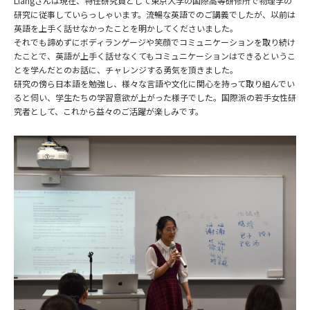
Liangさんは現在、特任研究員として東京大学の国際高等研修所で物理学の
研究に従事していらっしゃいます。流暢な英語でのご講義でしたが、以前は
英語を上手く話せなかったことを明かしてくださいました。
それでも諦めずにボディランゲージや笑顔でコミュニケーションを取り続け
たことで、英語が上手く話せなくてもコミュニケーションはできるというこ
とを学んだとのお話に、チャレンジする勇気を頂きました。
研究の傍ら日本語を勉強し、様々な言語や文化に関心を持って取り組んでい
ると伺い、学生たちの学習意欲が上がった様子でした。国際派の若手女性研
究者として、これから益々のご活躍が楽しみです。