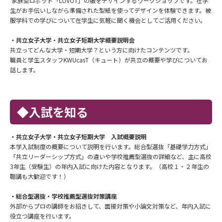
家族型ロボット「LOVOT」の服をデザインするワークショップです。在学
生がお手伝いしながら準備された型紙を使ってデザインを体験できます。被
服学科での学びについて在学生に気軽に聞く機会としてご活用ください。
・共立女子大学・共立女子短期大学概要説明会
共立ってどんな大学・短期大学？という方に向けたコンテンツです。
職員と学生スタッフKWUcasT（キュート）が共立の概要や学びについてお
話します。
◆入試を知る
・共立女子大学・共立女子短期大学 入試概要説明
本学入試制度の概要について説明を行います。総合型選抜「基礎学力方式」
「共立リーダーシップ方式」の違いや学校推薦型選抜の詳細など、主に高校
3年生（受験生）の年内入試に向けた内容となります。（高校１・２年生の
聴講も大歓迎です！）
・総合型選抜・学校推薦型選抜対策講座
外部からプロの講師をお招きして、面接対策や小論文対策など、年内入試に
役立つ講座を行います。