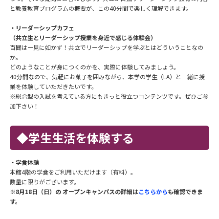
と教養教育プログラムの概要が、この40分間で楽しく理解できます。
・リーダーシップカフェ
（共立生とリーダーシップ授業を身近で感じる体験会）
百聞は一見に如かず！共立でリーダーシップを学ぶとはどういうことなの
か。
どのようなことが身につくのかを、実際に体験してみましょう。
40分間なので、気軽にお菓子を囲みながら、本学の学生（LA）と一緒に授
業を体験していただきたいです。
※総合型の入試を考えている方にもきっと役立つコンテンツです。ぜひご参
加下さい！
◆学生生活を体験する
・学食体験
本館4階の学食をご利用いただけます（有料）。
数量に限りがございます。
※8月18日（日）の オープンキャンパスの詳細は
こちらから
も確認できま
す。