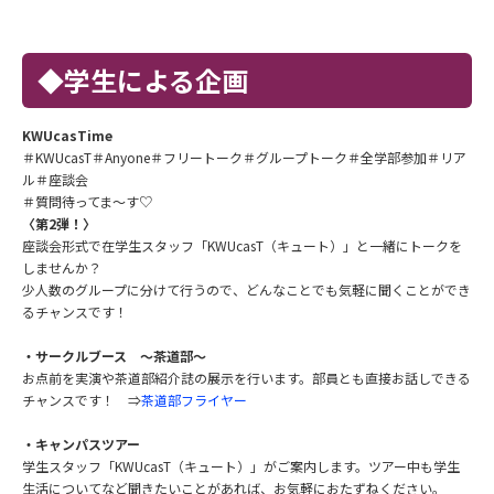
◆学生による企画
KWUcasTime
＃KWUcasT＃Anyone＃フリートーク＃グループトーク＃全学部参加＃リア
ル＃座談会
＃質問待ってま～す♡
〈第2弾！〉
座談会形式で在学生スタッフ「KWUcasT（キュート）」と一緒にトークを
しませんか？
少人数のグループに分けて行うので、どんなことでも気軽に聞くことができ
るチャンスです！
・サークルブース ～茶道部～
お点前を実演や茶道部紹介誌の展示を行います。部員とも直接お話しできる
チャンスです！ ⇒
茶道部フライヤー
・キャンパスツアー
学生スタッフ「KWUcasT（キュート）」がご案内します。ツアー中も学生
生活についてなど聞きたいことがあれば、お気軽におたずねください。