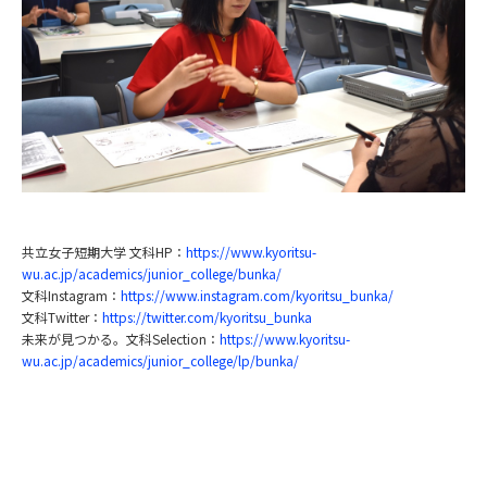
共立女子短期大学 文科HP：
https://www.kyoritsu-
wu.ac.jp/academics/junior_college/bunka/
文科Instagram：
https://www.instagram.com/kyoritsu_bunka/
文科Twitter：
https://twitter.com/kyoritsu_bunka
未来が見つかる。文科Selection：
https://www.kyoritsu-
wu.ac.jp/academics/junior_college/lp/bunka/