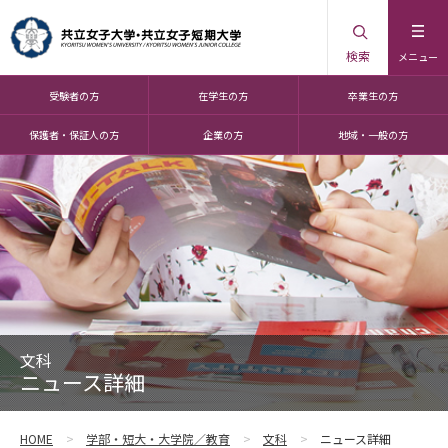
検索
メニュー
受験者の方
在学生の方
卒業生の方
保護者・保証人の方
企業の方
地域・一般の方
文科
ニュース詳細
HOME
学部・短大・大学院／教育
文科
ニュース詳細