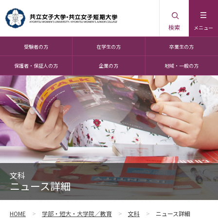
検索
メニュー
受験者の方
在学生の方
卒業生の方
保護者・保証人の方
企業の方
地域・一般の方
文科
ニュース詳細
HOME
学部・短大・大学院／教育
文科
ニュース詳細