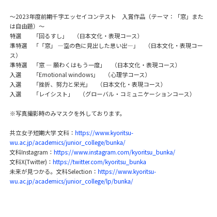
～2023年度前期千字エッセイコンテスト 入賞作品（テーマ：「窓」また
は自由題）～
特選 「回るすし」 （日本文化・表現コース）
準特選 「「窓」 ―空の色に見出した思い出―」 （日本文化・表現コー
ス）
準特選 「窓 ― 願わくはもう一度」 （日本文化・表現コース）
入選 「Emotional windows」 （心理学コース）
入選 「挫折、努力と栄光」 （日本文化・表現コース）
入選 「レイシスト」 （グローバル・コミュニケーションコース）
※写真撮影時のみマスクを外しております。
共立女子短期大学 文科：
https://www.kyoritsu-
wu.ac.jp/academics/junior_college/bunka/
文科Instagram：
https://www.instagram.com/kyoritsu_bunka/
文科X(Twitter)：
https://twitter.com/kyoritsu_bunka
未来が見つかる。文科Selection：
https://www.kyoritsu-
wu.ac.jp/academics/junior_college/lp/bunka/