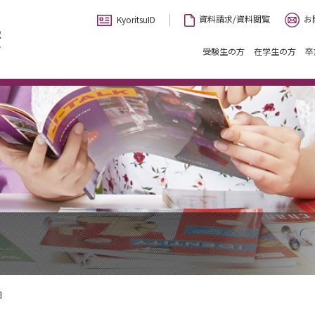
お
資料請求/資料閲覧
KyoritsuID
受験生の方
在学生の方
卒
細