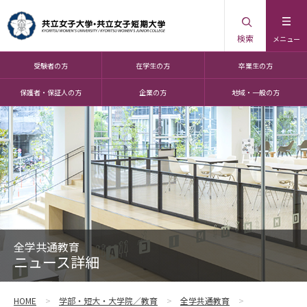
検索
メニュー
受験者の方
在学生の方
卒業生の方
保護者・保証人の方
企業の方
地域・一般の方
全学共通教育
ニュース詳細
HOME
学部・短大・大学院／教育
全学共通教育