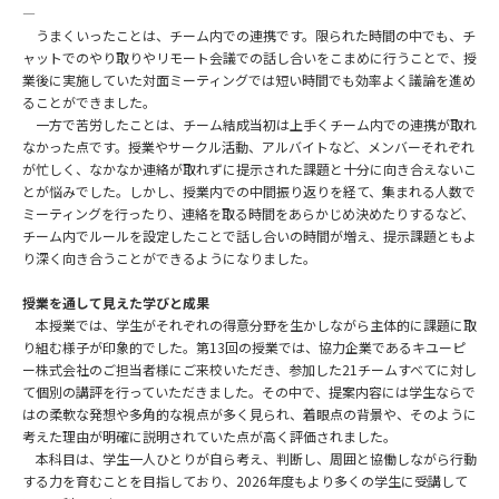
―
うまくいったことは、チーム内での連携です。限られた時間の中でも、チ
ャットでのやり取りやリモート会議での話し合いをこまめに行うことで、授
業後に実施していた対面ミーティングでは短い時間でも効率よく議論を進め
ることができました。
一方で苦労したことは、チーム結成当初は上手くチーム内での連携が取れ
なかった点です。授業やサークル活動、アルバイトなど、メンバーそれぞれ
が忙しく、なかなか連絡が取れずに提示された課題と十分に向き合えないこ
とが悩みでした。しかし、授業内での中間振り返りを経て、集まれる人数で
ミーティングを行ったり、連絡を取る時間をあらかじめ決めたりするなど、
チーム内でルールを設定したことで話し合いの時間が増え、提示課題ともよ
り深く向き合うことができるようになりました。
授業を通して見えた学びと成果
本授業では、学生がそれぞれの得意分野を生かしながら主体的に課題に取
り組む様子が印象的でした。第13回の授業では、協力企業であるキユーピ
ー株式会社のご担当者様にご来校いただき、参加した21チームすべてに対し
て個別の講評を行っていただきました。その中で、提案内容には学生ならで
はの柔軟な発想や多角的な視点が多く見られ、着眼点の背景や、そのように
考えた理由が明確に説明されていた点が高く評価されました。
本科目は、学生一人ひとりが自ら考え、判断し、周囲と協働しながら行動
する力を育むことを目指しており、2026年度もより多くの学生に受講して