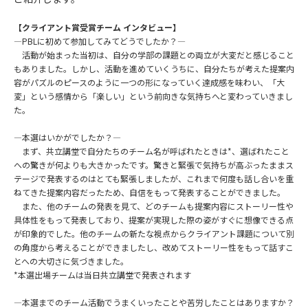
【クライアント賞受賞チーム インタビュー】
―PBLに初めて参加してみてどうでしたか？―
活動が始まった当初は、自分の学部の課題との両立が大変だと感じること
もありました。しかし、活動を進めていくうちに、自分たちが考えた提案内
容がパズルのピースのように一つの形になっていく達成感を味わい、「大
変」という感情から「楽しい」という前向きな気持ちへと変わっていきまし
た。
―本選はいかがでしたか？―
まず、共立講堂で自分たちのチーム名が呼ばれたときは*、選ばれたこと
への驚きが何よりも大きかったです。驚きと緊張で気持ちが高ぶったままス
テージで発表するのはとても緊張しましたが、これまで何度も話し合いを重
ねてきた提案内容だったため、自信をもって発表することができました。
また、他のチームの発表を見て、どのチームも提案内容にストーリー性や
具体性をもって発表しており、提案が実現した際の姿がすぐに想像できる点
が印象的でした。他のチームの新たな視点からクライアント課題について別
の角度から考えることができましたし、改めてストーリー性をもって話すこ
とへの大切さに気づきました。
*本選出場チームは当日共立講堂で発表されます
―本選までのチーム活動でうまくいったことや苦労したことはありますか？