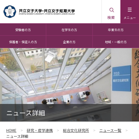
検索
メニュー
受験者の方
在学生の方
卒業生の方
保護者・保証人の方
企業の方
地域・一般の方
ニュース詳細
HOME
研究・産学連携
総合文化研究所
ニュース一覧
ニュース詳細