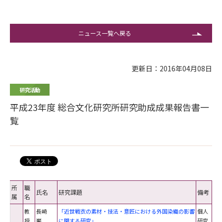
ニュース一覧へ戻る
更新日：2016年04月08日
研究活動
平成23年度 総合文化研究所研究助成成果報告書一
覧
所
職
氏名
研究課題
備考
属
名
教
長崎
「近世戦衣の素材・技法・意匠における外国染織の影響
個人
授
巌
に関する研究」
研究