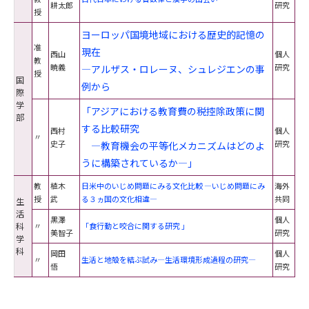
耕太郎
研究
授
ヨーロッパ国境地域における歴史的記憶の
准
現在
西山
個人
教
暁義
研究
―アルザス・ロレーヌ、シュレジエンの事
授
国
例から
際
学
「アジアにおける教育費の税控除政策に関
部
する比較研究
西村
個人
〃
史子
研究
―教育機会の平等化メカニズムはどのよ
うに構築されているか―」
教
植木
日米中のいじめ問題にみる文化比較 ―いじめ問題にみ
海外
授
武
る３ヵ国の文化相違―
共同
生
活
黒澤
個人
科
〃
「食行動と咬合に関する研究 」
美智子
研究
学
科
岡田
個人
〃
生活と地殻を結ぶ試み―生活環境形成過程の研究―
悟
研究