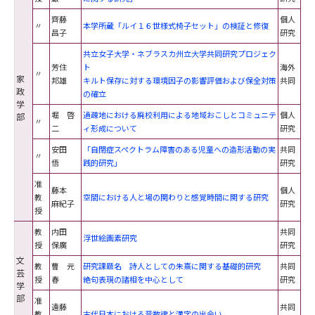
齊藤
個人
〃
本学所蔵「ルイ１６世様式椅子セット」の検証と修復
昌子
研究
共立女子大学・ネブラスカ州立大学共同研究プロジェク
芳住
ト
海外
〃
家
邦雄
キルト保存に対する環境因子の影響評価および保全対策
共同
政
の確立
学
堀 啓
過疎地における廃校利用による地域おこしとコミュニテ
個人
部
〃
二
ィ形成について
研究
安田
「自閉症スペクトラム障害のある児童への造形活動の実
共同
〃
悟
践的研究」
研究
准
藤本
個人
教
空間における人と場の関わりと感覚時間に関する研究
麻紀子
研究
授
教
内田
共同
浮世絵画素研究
授
保廣
研究
文
教
曹 元
研究課題名 詩人としての朱熹に関する基礎的研究
共同
芸
授
春
絶句表現の諸相を中心として
研究
学
部
准
遠藤
共同
教
古代日本における音数律と漢字の出会い