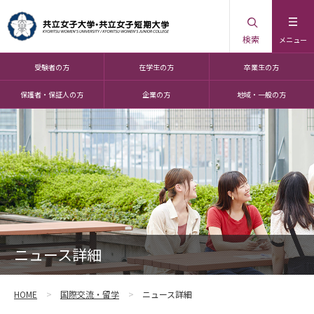
検索
メニュー
受験者の方
在学生の方
卒業生の方
保護者・保証人の方
企業の方
地域・一般の方
ニュース詳細
HOME
国際交流・留学
ニュース詳細