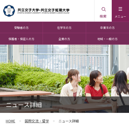
検索
メニュー
受験者の方
在学生の方
卒業生の方
保護者・保証人の方
企業の方
地域・一般の方
ニュース詳細
HOME
国際交流・留学
ニュース詳細