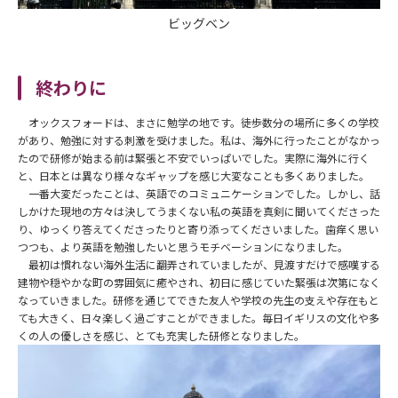
ビッグベン
終わりに
オックスフォードは、まさに勉学の地です。徒歩数分の場所に多くの学校
があり、勉強に対する刺激を受けました。私は、海外に行ったことがなかっ
たので研修が始まる前は緊張と不安でいっぱいでした。実際に海外に行く
と、日本とは異なり様々なギャップを感じ大変なことも多くありました。
一番大変だったことは、英語でのコミュニケーションでした。しかし、話
しかけた現地の方々は決してうまくない私の英語を真剣に聞いてくださった
り、ゆっくり答えてくださったりと寄り添ってくださいました。歯痒く思い
つつも、より英語を勉強したいと思うモチベーションになりました。
最初は慣れない海外生活に翻弄されていましたが、見渡すだけで感嘆する
建物や穏やかな町の雰囲気に癒やされ、初日に感じていた緊張は次第になく
なっていきました。研修を通じてできた友人や学校の先生の支えや存在もと
ても大きく、日々楽しく過ごすことができました。毎日イギリスの文化や多
くの人の優しさを感じ、とても充実した研修となりました。