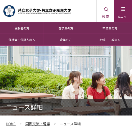
検索
メニュー
受験者の方
在学生の方
卒業生の方
保護者・保証人の方
企業の方
地域・一般の方
ニュース詳細
HOME
国際交流・留学
ニュース詳細