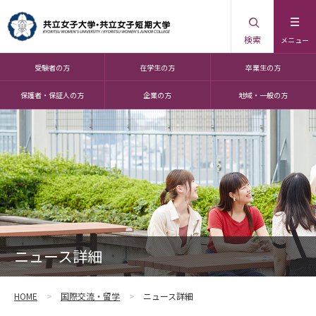
検索
メニュー
受験者の方
在学生の方
卒業生の方
保護者・保証人の方
企業の方
地域・一般の方
ニュース詳細
HOME
国際交流・留学
ニュース詳細