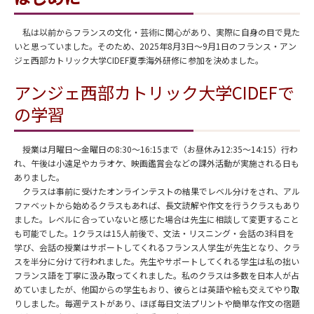
私は以前からフランスの文化・芸術に関心があり、実際に自身の目で見た
いと思っていました。そのため、2025年8月3日～9月1日のフランス・アン
ジェ西部カトリック大学CIDEF夏季海外研修に参加を決めました。
アンジェ西部カトリック大学CIDEFで
の学習
授業は月曜日～金曜日の8:30～16:15まで（お昼休み12:35～14:15）行わ
れ、午後は小遠足やカラオケ、映画鑑賞会などの課外活動が実施される日も
ありました。
クラスは事前に受けたオンラインテストの結果でレベル分けをされ、アル
ファベットから始めるクラスもあれば、長文読解や作文を行うクラスもあり
ました。レベルに合っていないと感じた場合は先生に相談して変更すること
も可能でした。1クラスは15人前後で、文法・リスニング・会話の3科目を
学び、会話の授業はサポートしてくれるフランス人学生が先生となり、クラ
スを半分に分けて行われました。先生やサポートしてくれる学生は私の拙い
フランス語を丁寧に汲み取ってくれました。私のクラスは多数を日本人が占
めていましたが、他国からの学生もおり、彼らとは英語や絵も交えてやり取
りしました。毎週テストがあり、ほぼ毎日文法プリントや簡単な作文の宿題