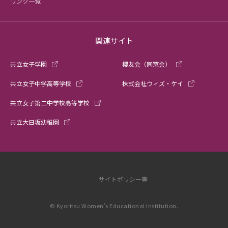
リンク一覧
関連サイト
共立女子学園
櫻友会（同窓会）
共立女子中学高等学校
株式会社ウィズ・ケイ
共立女子第二中学校高等学校
共立大日坂幼稚園
サイトポリシー等
© Kyoritsu Women’s Educational Institution.