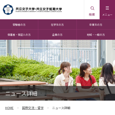
検索
メニュー
受験者の方
在学生の方
卒業生の方
保護者・保証人の方
企業の方
地域・一般の方
ニュース詳細
HOME
国際交流・留学
ニュース詳細