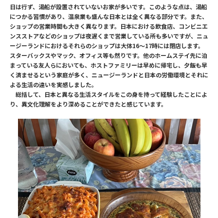
日は行ず、湯船が設置されていないお家が多いです。このような点は、湯船
につかる習慣があり、温泉業も盛んな日本とは全く異なる部分です。また、
ショップの営業時間も大きく異なります。日本における飲食店、コンビニエ
ンスストアなどのショップは夜遅くまで営業している所も多いですが、ニュ
ージーランドにおけるそれらのショップは大体16～17時には閉店します。
スターバックスやマック、オフィス等も然りです。他のホームステイ先に泊
まっている友人らにおいても、ホストファミリーは早めに帰宅し、夕飯も早
く済ませるという家庭が多く、ニュージーランドと日本の労働環境とそれに
よる生活の違いを実感しました。
総括して、日本と異なる生活スタイルをこの身を持って経験したことによ
り、異文化理解をより深めることができたと感じています。