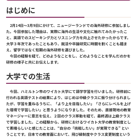
はじめに
2月14日～3月9日にかけて、ニュージーランドでの海外研修に参加しまし
た。今回参加した理由は、実際に海外の生活や文化に触れてみたかったこ
と、英語でのスピーキング力とリスニング力を向上させたかったからです。
大学３年次であったこともあり、就活や卒論研究に時間を割くことも踏ま
え、留学ではなく短期の海外研修を選びました。
今回の経験を経て、どのようなことをし、どのようなことを学んだのかを
研修の様子と共にお伝えします。
大学での生活
今回、ハミルトン市のワイカト大学にて語学学習を行いました。研修前に
行われる英語テストの結果により、はじめは中級クラスに振り分けられまし
たが、学習を重ねるうちに、「より上を目指したい」「さらにレベルを上げ
た環境で学習したい」と思うようになりました。そのため、直接現地の教育
マネージャーに意志を伝え、２回のクラス移動を経て、最終週は上級クラス
で学習しました。この経験から、研修におけるワイカト大学の教育制度とし
て素晴らしいと感じたことは、“自分の「挑戦したい」が実現できる” とい
うことです。日本での教育面において、飛び級制度やクラス変更制度という