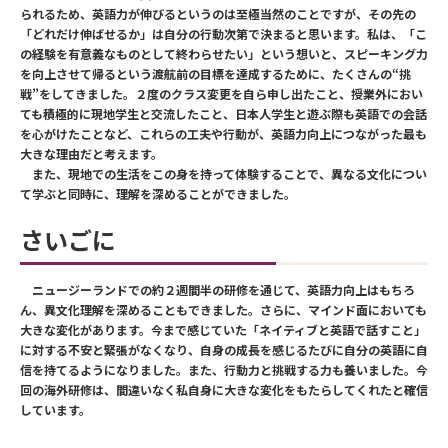
られるため、英語力が伸びるというのは至極当然のことですが、その先の
「どれだけ伸ばせるか」は自分の行動次第で決まると思います。私は、「こ
の経験を有意義なものとして終わらせたい」という想いと、スピーキング力
を向上させて帰るという渡航前の目標を達成するために、たくさんの“挑
戦”をしてきました。２度のクラス変更を自ら申し出たこと、授業外におい
ても積極的に現地学生と交流したこと、日本人学生と遊ぶ際も英語での会話
を心がけたことなど、これらの工夫や行動が、英語力向上につながった最も
大きな理由だと考えます。
また、現地での生活をこの身を持って体験することで、異なる文化につい
て学ぶと同時に、理解を深めることができました。
さいごに
ニュージーランドでの約２週間半の研修を通じて、英語力向上はもちろ
ん、異文化理解を深めることもできました。さらに、マインド面においても
大きな変化があります。今まで感じていた「ネイティブと英語で話すこと」
に対する不安と緊張がなくなり、自身の成長を感じるたびに自分の英語に自
信を持てるようになりました。また、行動力と挑戦する力も養いました。今
回の海外研修は、間違いなく私自身に大きな変化をもたらしてくれたと確信
しています。