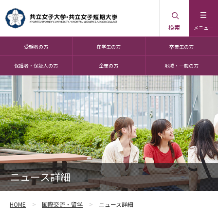
検索
メニュー
受験者の方
在学生の方
卒業生の方
保護者・保証人の方
企業の方
地域・一般の方
ニュース詳細
HOME
国際交流・留学
ニュース詳細