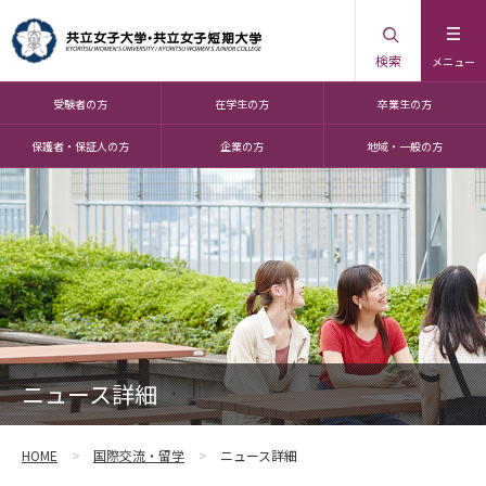
検索
メニュー
受験者の方
在学生の方
卒業生の方
保護者・保証人の方
企業の方
地域・一般の方
ニュース詳細
HOME
国際交流・留学
ニュース詳細