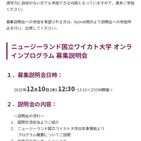
語学力に自信のない方でも参加できる内容となっていますので、是非ご参加
ください。
募集説明会への参加を希望される方は、kyonet掲示より説明会への参加申
込を行い、出席してください。
ニュージーランド国立ワイカト大学 オンラ
インプログラム 募集説明会
１．募集説明会日時：
12
10
12:30
2020年
月
日 (木)
~13:10＜ZOOM開催＞
２．説明会の内容：
～説明会の流れ～
１．国際交流担当よりご紹介
２．ニュージーランド国立ワイカト大学日本事務局より
プログラム概要についてご説明
３．㈱毎日エデュケーションより