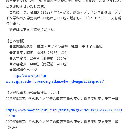
の答申を受け、近日中に文部科学大臣の認可を受ける見通しとなりましたこ
とをお知らせいたします。
これにより、令和9（2027）年4月から、建築・デザイン学部建築・デザ
イン学科の入学定員が100名から150名に増加し、コクリエイトコースを新
設します。
詳細は以下をご確認ください。
【基本情報】
◆学部学科名称 建築・デザイン学部 建築・デザイン学科
◆定員変更時期 令和9（2027）年4月
◆入学定員 150名（変更前：100名）
◆収容定員 600名（変更前：400名）
◆学部紹介ページ
https://www.kyoritsu-
wu.ac.jp/academics/undergraduate/ken_design/2027special/
【文部科学省の公表情報はこちら】
○令和9年度からの私立大学等の収容定員の変更に係る学則変更予定一覧
https://www.mext.go.jp/b_menu/shingi/daigaku/toushin/1422602_0001
3.htm
○令和9年度からの私立大学等の収容定員の変更に係る学則変更予定一覧
（PDF）