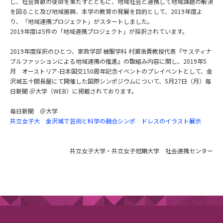
し、社会貢献の使命を果たすとともに、地域社会と連携して地域課題の解決
を図ること及び地域振興、本学の教育の発展を目的として、2019年度よ
り、「地域連携プロジェクト」がスタートしました。
2019年度は5件の「地域連携プロジェクト」が採択されています。
2019年度採択のひとつ、家政学部 被服学科 村瀬浩貴教授代表『サスティナ
ブルファッションによる地域連携の推進』の取組み内容に関し、2019年5
月 オーストリア-日本国交150周年記念イベントのプレイベントとして、金
沢城五十間長屋にて開催した国際シンポジウムについて、5月27日（月）毎
日新聞 ＠大学（WEB）に掲載されております。
毎日新聞 ＠大学
共立女子大 金沢城で芸術と科学の融合シンポ ドレスのイラスト展示
共立女子大学・共立女子短期大学 社会連携センター