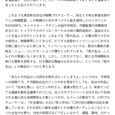
言ったとも伝えられています。
このような東宝株式会社の敏腕プロデユーサー、知る人ぞ知る新進気鋭の
アニメ映画監督、この映画のためのオリジナル曲を提供したロックバンド
RADWIMPS、キャラクター・デザインの田中将賀氏、作画監督の安藤雅司
氏などの、トップクラスのクリエーターたちの掛け算的協同が、空前の大ヒ
ットを生んだのだといえます。このような『君の名は。』の異分野コラボの
大成功は、映画業界にとどまらず、ビジネス全般のイノベーションに対する
示唆に富んでいると思います。イノベーションについては、既存の要素の新
結合・ニュー・コンビネーションが鍵だとされています。『君の名は。』に
もそれが間違いなくあります。しかし、これだけでなく、新たな市場開拓を
妨げる要素を排除する、引き算的な取組みも欠かせない、というのも『君の
名は。』の教訓の一つだと考えます。
「あなたの作品のこの部分を削ればヒットしますよ」というのは、作家性
への挑戦です。大手配給会社のバックがある発言だとしても、自分の作品に
ついて「気持ち悪い」などといわれたら、普通は怒るでしょう。率直でシビ
アな議論を脚本会議等で行うには、日ごろのプライベートな付き合いで形成
される個人的な信頼関係も大事というのが、もう一つの教訓です。川村プロ
デューサーは、『文芸春秋』の2017年４月号にて2月の約3週間の日記を披
露しています。それを読むと脚本会議だとか女優のオーディションなどとい
った会社の仕事や、内外の授賞式などで忙しいなかで、銀座、築地、ロサン