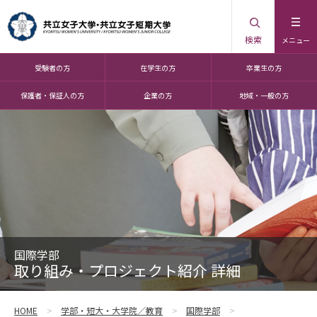
検索
メニュー
受験者の方
在学生の方
卒業生の方
保護者・保証人の方
企業の方
地域・一般の方
国際学部
取り組み・プロジェクト紹介 詳細
HOME
学部・短大・大学院／教育
国際学部