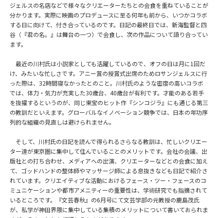
ジェルスの名店などで様々なクリエーターたちとの会食を重ねていることが
分かります。実際に映画のプロデュースに至る何年も前から、いつかコラボ
する日に向けて、付き合っているのです。日記の最終日では、新海監督と四
谷（『君の名。』は舞台の一つ）で会食し、次の作品について語り合ってい
ます。
最近の川村氏は小説家としても活躍しているので、オフの日は月に1回だ
け、みたいな忙しさです。アニー賞の授賞式出席のためロサンジェルスに行
った際は、32時間寝なかったとのこと。川村氏のような密度の高いコラボ
では、体力・気力が充実した30歳台、40歳台が有利です。才能のある若手
を抜擢するというのが、同じ東宝のヒット作『シンコジラ』にも通じる第三
の教訓だといえます。グローバルなイノベーション競争では、日本の年功序
列的な組織の見直しは避けられません。
そして、川村氏の日記を読んで得られるさらなる教訓は、忙しいクリエー
ター達が東京圏に集中して住んでいることのメリットです。会社の会議、出
版社との打ち合わせ、メディアへの出演、クリエーターなどとの会食に加え
て、ゴッドハンドの整体師やマッサージ師による息抜きなども日記で紹介さ
れています。クリエイティブな活動におけるフェース・ツー・フェースのコ
ミュニケーションや都市アメニティーの重要性は、学術研究でも指摘されて
いるところです。『文芸春秋』の6月号にて文芸学部の元教授の鹿島茂氏
が、私学が神田界隈に集中している集積のメリットについて書いておられま