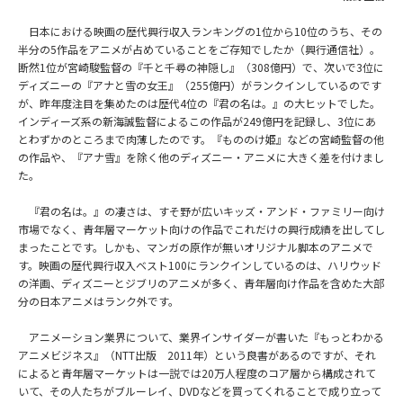
日本における映画の歴代興行収入ランキングの1位から10位のうち、その
半分の5作品をアニメが占めていることをご存知でしたか（興行通信社）。
断然1位が宮崎駿監督の『千と千尋の神隠し』（308億円）で、次いで3位に
ディズニーの『アナと雪の女王』（255億円）がランクインしているのです
が、昨年度注目を集めたのは歴代4位の『君の名は。』の大ヒットでした。
インディーズ系の新海誠監督によるこの作品が249億円を記録し、3位にあ
とわずかのところまで肉薄したのです。『もののけ姫』などの宮崎監督の他
の作品や、『アナ雪』を除く他のディズニー・アニメに大きく差を付けまし
た。
『君の名は。』の凄さは、すそ野が広いキッズ・アンド・ファミリー向け
市場でなく、青年層マーケット向けの作品でこれだけの興行成績を出してし
まったことです。しかも、マンガの原作が無いオリジナル脚本のアニメで
す。映画の歴代興行収入ベスト100にランクインしているのは、ハリウッド
の洋画、ディズニーとジブリのアニメが多く、青年層向け作品を含めた大部
分の日本アニメはランク外です。
アニメーション業界について、業界インサイダーが書いた『もっとわかる
アニメビジネス』（NTT出版 2011年）という良書があるのですが、それ
によると青年層マーケットは一説では20万人程度のコア層から構成されて
いて、その人たちがブルーレイ、DVDなどを買ってくれることで成り立って