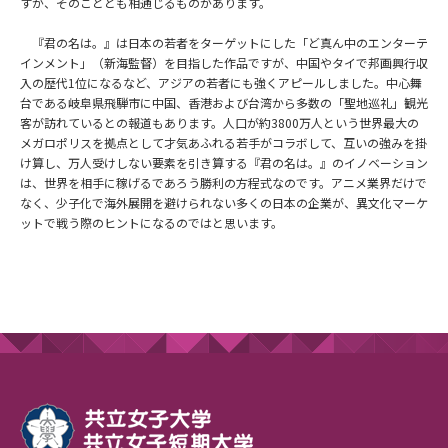
すが、そのこととも相通じるものがあります。
『君の名は。』は日本の若者をターゲットにした「ど真ん中のエンターテ
インメント」（新海監督）を目指した作品ですが、中国やタイで邦画興行収
入の歴代1位になるなど、アジアの若者にも強くアピールしました。中心舞
台である岐阜県飛騨市に中国、香港および台湾から多数の「聖地巡礼」観光
客が訪れているとの報道もあります。人口が約3800万人という世界最大の
メガロポリスを拠点として才気あふれる若手がコラボして、互いの強みを掛
け算し、万人受けしない要素を引き算する『君の名は。』のイノベーション
は、世界を相手に稼げるであろう勝利の方程式なのです。アニメ業界だけで
なく、少子化で海外展開を避けられない多くの日本の企業が、異文化マーケ
ットで戦う際のヒントになるのではと思います。