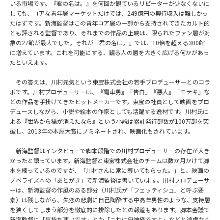
いる市場です。『君の名は。』を何回か観ているリピーターが少なくないに
しても、コアな青年層マーケットだけでは、249億円の興行収入は難しかっ
たはずです。新海監督はこの青年コア層の一部から支持されてきたカルト的
とも評される監督であり、それまでの作品の上映は、限られたファン層が対
象の27館が最大でした。それが『君の名は。』では、10倍を超える300館
に増えています。これを可能にする、観る人の層を大きく広げる何かがあっ
たといえます。
その答えは、川村元気という東宝株式会社の若手プロデューサーとのコラ
ボです。川村プロデューサーは、『電車男』『告白』『悪人』『モテキ』な
どの作品を手掛けてきたヒットメーカーです。東宝の社員として映画をプロ
デュースしながら、小説や絵本の作家としても活躍する逸材です。川村氏に
よる『世界から猫が消えたなら』という小説は累計発行部数が100万部を突
破し、2013年の本屋大賞にノミネートされ、映画化もされています。
新海監督はインタビューで脚本段階での川村プロデューサーの存在が大き
かったと語っています。新海監督と東宝株式会社のチームは数か月かけて脚
本を練っているのですが、「川村さんに常に導いてもらった。」と、映画の
ノベライズ本の「あとがき」で新海監督は書いています。川村プロデューサ
ーは、新海監督の作風のある部分（川村氏が「フェッティシュ」と呼ぶ要
素）は残しながら、失恋の悲劇に自己陶酔する中高年男性のような、支持層
を狭くしてしまう部分を徹底的に排除したとの報道もあります。脚本会議で
新海監督に「気持ち悪いです」とか「これは無神経ですよ」などと遠慮なく