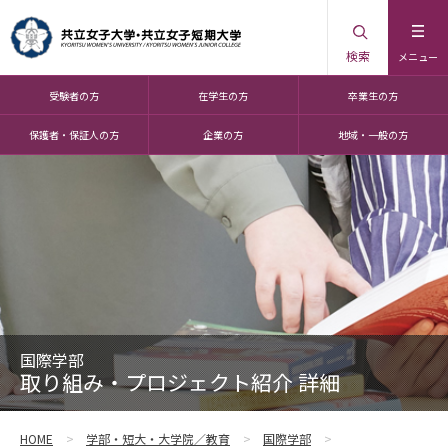
検索
メニュー
受験者の方
在学生の方
卒業生の方
保護者・保証人の方
企業の方
地域・一般の方
国際学部
取り組み・プロジェクト紹介 詳細
HOME
学部・短大・大学院／教育
国際学部