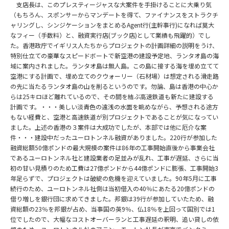
支店長は、このプレスティージャスな大案件を手掛けることに大乗り気
（もちろん、スポンサーからマンデートを得て、ファイナンスをストラクチ
ャリングし、シンジケーションをまとめるAgent行(主幹事行)になれば莫大
なフィー（手数料）と、融資実行店(ブック店)として業績も飛躍的）でし
た。香港政庁でイギリス人たちからプロジェクトの計画詳細の説明をうけ、
特別仕立ての豪華なスピードボートで新空港の建設予定地、ランタオ島の海
域に案内されました。ランタオ島は無人島。この島に接する海を埋め立てて
空港にする計画で、埋め立てのクウォーリー（石材場）は想定される滑走路
の先に当たるランタオ島の山を削るというのです。勿論、島は香港の中心か
らは25キロほど離れているので、その間を結ぶ高速鉄道も新たに建設する
計画です。・・・美しい淡青色の遠浅の水面を眺めながら、予想される途方
もない経費と、空港と高速鉄道が別プロジェクトであることが気になってい
ました。上述の香港の３案件は大成功でしたが、本部では他に厄介な案
件・・・建設中だったユーロトンネル融資がありました。220行が参加した
融資総額50億ポンドの最大規模の案件は86年の工事開始直後から事業会社
であるユーロトンネル社と建設業者の足並みが乱れ、工事が遅延、さらに当
初の甘い見積りのため工費は27億ポンドから44億ポンドに膨張、工事開始3
年足らずで、プロジェクトは破綻の危機を迎えていました。90年5月に工事
続行のため、ユーロトンネル社側は当初借入の40％にあたる20億ポンドの
借り増しを銀行団に求めてきました。邦銀は39行が参加していたため、融
資総額の23％を邦銀が占め、当事国の英9％、仏18％を上回って国別では1
位でしたので、大幅なコストオーバーランと工事遅延の釈明、追い貸しの依