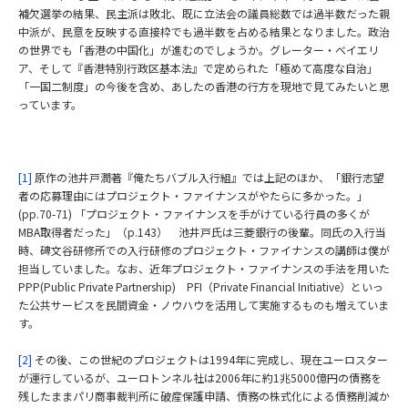
補欠選挙の結果、民主派は敗北、既に立法会の議員総数では過半数だった親
中派が、民意を反映する直接枠でも過半数を占める結果となりました。政治
の世界でも「香港の中国化」が進むのでしょうか。グレーター・ベイエリ
ア、そして『香港特別行政区基本法』で定められた「極めて高度な自治」
「一国二制度」の今後を含め、あしたの香港の行方を現地で見てみたいと思
っています。
[1]
原作の池井戸潤著『俺たちバブル入行組』では上記のほか、「銀行志望
者の応募理由にはプロジェクト・ファイナンスがやたらに多かった。」
(pp.70-71) 「プロジェクト・ファイナンスを手がけている行員の多くが
MBA取得者だった」（p.143） 池井戸氏は三菱銀行の後輩。同氏の入行当
時、碑文谷研修所での入行研修のプロジェクト・ファイナンスの講師は僕が
担当していました。なお、近年プロジェクト・ファイナンスの手法を用いた
PPP(Public Private Partnership) PFI（Private Financial Initiative）といっ
た公共サービスを民間資金・ノウハウを活用して実施するものも増えていま
す。
[2]
その後、この世紀のプロジェクトは1994年に完成し、現在ユーロスター
が運行しているが、ユーロトンネル社は2006年に約1兆5000億円の債務を
残したままパリ商事裁判所に破産保護申請、債務の株式化による債務削減か