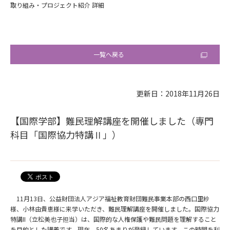
取り組み・プロジェクト紹介 詳細
一覧へ戻る
更新日：2018年11月26日
【国際学部】難民理解講座を開催しました（専門
科目「国際協力特講Ⅱ」）
11月13日、公益財団法人アジア福祉教育財団難民事業本部の西口里紗
様、小林由貴恵様に来学いただき、難民理解講座を開催しました。国際協力
特講II（立松美也子担当）は、国際的な人権保護や難民問題を理解すること
を目的とした講義です。現在、50名あまりが登録しています。この時間を利