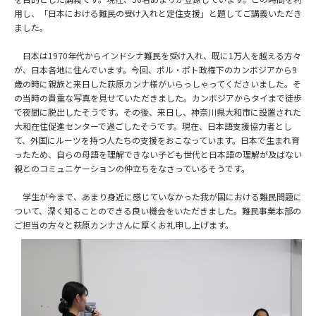
用し、「日本における難民の受け入れと定住支援」と題してご講義いただき
ました。
日本は1970年代からインドシナ難民を受け入れ、既に1万人を越える方々
が、日本各地に住んでいます。今回、ポル・ポト政権下のカンボジアから9
歳の時に親族と来日した荻原カンナ様がいらっしゃってくださいました。そ
の当時の貴重な写真を見せていただきました。カンボジアからタイまで徒歩
で夜間に脱出したそうです。その後、来日し、神奈川県大和市に設置された
大和在住促進センターで過ごしたそうです。現在、日本語支援協力者とし
て、外国にルーツを持つ人たちの支援をおこなっています。日本で生まれ育
ったため、自らの母語を理解できない子ども世代と日本語の理解が及ばない
親とのコミュニケーションの仲立ちをなさっているそうです。
学生が今まで、あまり身近に感じていなかった我が国における難民問題に
ついて、深く知ることのできる良い機会をいただきました。難民事業本部の
ご担当の方々と萩原カンナさんに厚くお礼申し上げます。