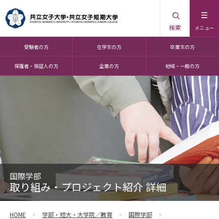
検索
メニュー
受験者の方
在学生の方
卒業生の方
保護者・保証人の方
企業の方
地域・一般の方
国際学部
取り組み・プロジェクト紹介 詳細
HOME
学部・短大・大学院／教育
国際学部