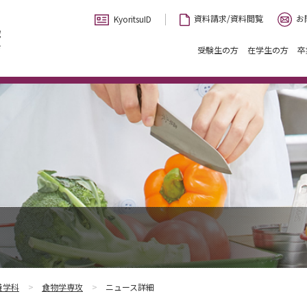
お
資料請求/資料閲覧
KyoritsuID
受験生の方
在学生の方
卒
養学科
食物学専攻
ニュース詳細