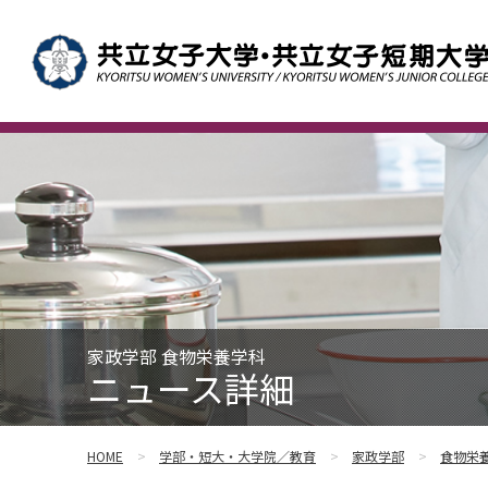
家政学部 食物栄養学科
ニュース詳細
HOME
学部・短大・大学院／教育
家政学部
食物栄