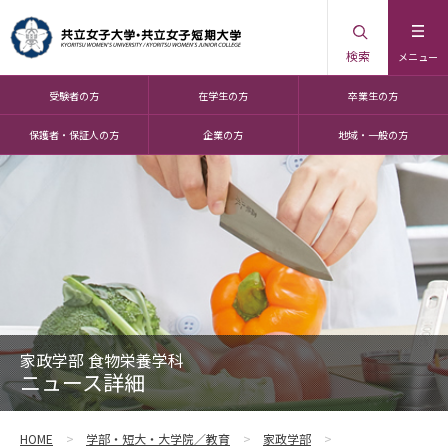
検索
メニュー
受験者の方
在学生の方
卒業生の方
保護者・保証人の方
企業の方
地域・一般の方
家政学部 食物栄養学科
ニュース詳細
HOME
学部・短大・大学院／教育
家政学部