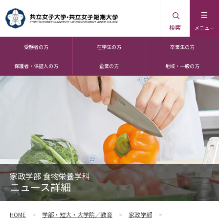
検索
メニュー
受験者の方
在学生の方
卒業生の方
保護者・保証人の方
企業の方
地域・一般の方
家政学部 食物栄養学科
ニュース詳細
HOME
学部・短大・大学院／教育
家政学部