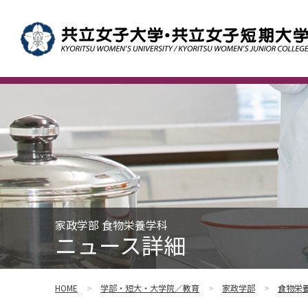
家政学部 食物栄養学科
ニュース詳細
HOME
学部・短大・大学院／教育
家政学部
食物栄